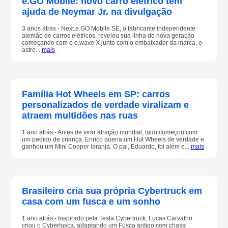
e.GO Mobile: novo carro elétrico tem
ajuda de Neymar Jr. na divulgação
3 anos atrás - Next.e.GO Mobile SE, o fabricante independente
alemão de carros elétricos, revelou sua linha de nova geração
começando com o e.wave X junto com o embaixador da marca, o
astro...
mais
Família Hot Wheels em SP: carros
personalizados de verdade viralizam e
atraem multidões nas ruas
1 ano atrás - Antes de virar atração mundial, tudo começou com
um pedido de criança. Enrico queria um Hot Wheels de verdade e
ganhou um Mini Cooper laranja. O pai, Eduardo, foi além e...
mais
Brasileiro cria sua própria Cybertruck em
casa com um fusca e um sonho
1 ano atrás - Inspirado pela Tesla Cybertruck, Lucas Carvalho
criou o Cyberfusca, adaptando um Fusca antigo com chassi