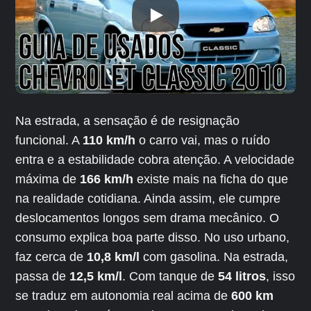
Na estrada, a sensação é de resignação
funcional. A
110 km/h
o carro vai, mas o ruído
entra e a estabilidade cobra atenção. A velocidade
máxima de
166 km/h
existe mais na ficha do que
na realidade cotidiana. Ainda assim, ele cumpre
deslocamentos longos sem drama mecânico. O
consumo explica boa parte disso. No uso urbano,
faz cerca de
10,8 km/l
com gasolina. Na estrada,
passa de
12,5 km/l
. Com tanque de
54 litros
, isso
se traduz em autonomia real acima de
600 km