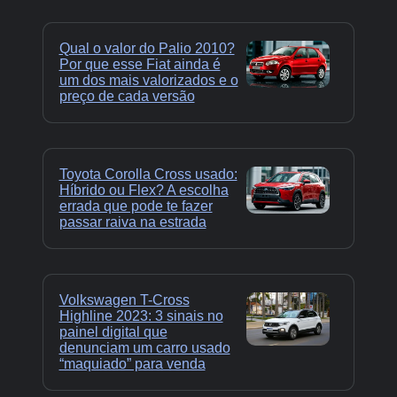
Qual o valor do Palio 2010?
Por que esse Fiat ainda é
um dos mais valorizados e o
preço de cada versão
Toyota Corolla Cross usado:
Híbrido ou Flex? A escolha
errada que pode te fazer
passar raiva na estrada
Volkswagen T-Cross
Highline 2023: 3 sinais no
painel digital que
denunciam um carro usado
“maquiado” para venda