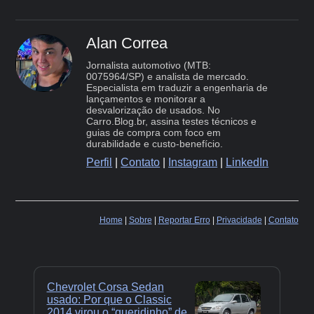
Alan Correa
Jornalista automotivo (MTB:
0075964/SP) e analista de mercado.
Especialista em traduzir a engenharia de
lançamentos e monitorar a
desvalorização de usados. No
Carro.Blog.br, assina testes técnicos e
guias de compra com foco em
durabilidade e custo-benefício.
Perfil
|
Contato
|
Instagram
|
LinkedIn
Home
|
Sobre
|
Reportar Erro
|
Privacidade
|
Contato
Chevrolet Corsa Sedan
usado: Por que o Classic
2014 virou o “queridinho” de