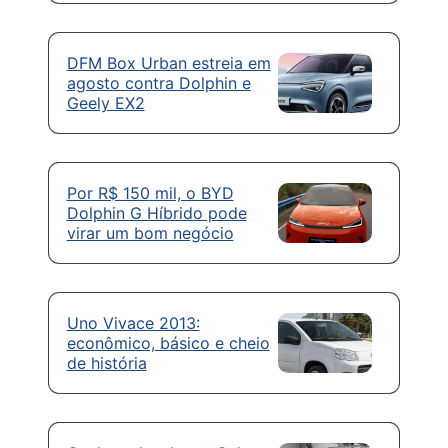
DFM Box Urban estreia em
agosto contra Dolphin e
Geely EX2
Por R$ 150 mil, o BYD
Dolphin G Híbrido pode
virar um bom negócio
Uno Vivace 2013:
econômico, básico e cheio
de história