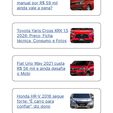
manual por R$ 59 mil
ainda vale a pena?
Toyota Yaris Cross XRX 1.5
2026: Preço, Ficha
técnica, Consumo e Fotos
Fiat Uno Way 2021 custa
R$ 56 mil e ainda desafia
o Mobi
Honda HR-V 2016 segue
forte: “É carro para
confiar”, diz dono