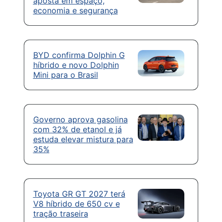
aposta em espaço,
economia e segurança
BYD confirma Dolphin G
híbrido e novo Dolphin
Mini para o Brasil
Governo aprova gasolina
com 32% de etanol e já
estuda elevar mistura para
35%
Toyota GR GT 2027 terá
V8 híbrido de 650 cv e
tração traseira