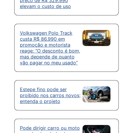
preço de R$ 329.990
elevam o custo de uso
Volkswagen Polo Track
custa R$ 86.990 em
promoção e motorista
reage: “O desconto é bom,
mas depende de quanto
vão pagar no meu usado”
Estepe fino pode ser
proibido nos carros novos;
entenda o projeto
Pode dirigir carro ou moto