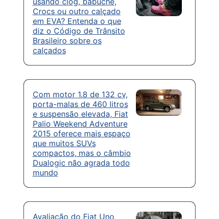
usando clog, babuche,
Crocs ou outro calçado
em EVA? Entenda o que
diz o Código de Trânsito
Brasileiro sobre os
calçados
Com motor 1.8 de 132 cv,
porta-malas de 460 litros
e suspensão elevada, Fiat
Palio Weekend Adventure
2015 oferece mais espaço
que muitos SUVs
compactos, mas o câmbio
Dualogic não agrada todo
mundo
Avaliação do Fiat Uno