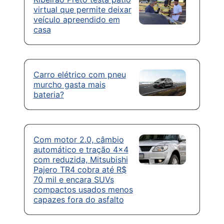
virtual que permite deixar
veículo apreendido em
casa
Carro elétrico com pneu
murcho gasta mais
bateria?
Com motor 2.0, câmbio
automático e tração 4×4
com reduzida, Mitsubishi
Pajero TR4 cobra até R$
70 mil e encara SUVs
compactos usados menos
capazes fora do asfalto