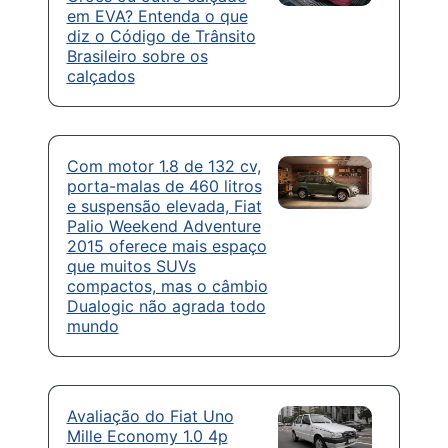
em EVA? Entenda o que
diz o Código de Trânsito
Brasileiro sobre os
calçados
Com motor 1.8 de 132 cv,
porta-malas de 460 litros
e suspensão elevada, Fiat
Palio Weekend Adventure
2015 oferece mais espaço
que muitos SUVs
compactos, mas o câmbio
Dualogic não agrada todo
mundo
Avaliação do Fiat Uno
Mille Economy 1.0 4p