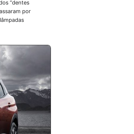
 dos “dentes
passaram por
 lâmpadas