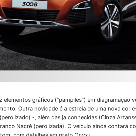
az elementos gráficos (“pampiles”) em diagramação ve
ento. Outra novidade é a estreia de uma nova cor es
(perolizado) -, além das já conhecidas (Cinza Artanse
Branco Nacré (perolizada). O veículo ainda contará c
-tom, com detalhes em preto Onyx).