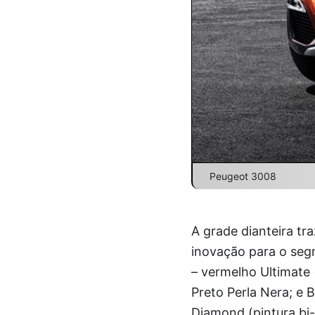
Peugeot 3008
A grade dianteira tr
inovação para o segm
– vermelho Ultimate 
Preto Perla Nera; e 
Diamond (pintura bi