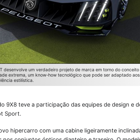
 desenvolve um verdadeiro projeto de marca em torno do conceito
dade extrema, um know-how tecnológico que pode ser adaptado aos 
ência estilística.
o 9X8 teve a participação das equipes de design e d
t Sport.
ovo hipercarro com uma cabine ligeiramente inclinad
as nos conjuntos ópticos dianteiro e traseiro. O mo