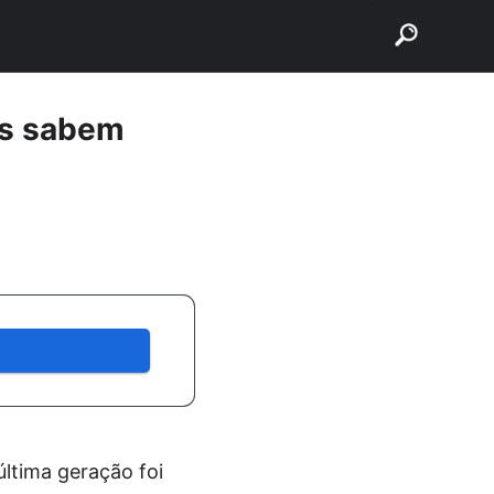
buscar
es sabem
última geração foi