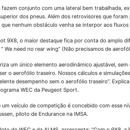
as fazem conjunto com uma lateral bem trabalhada, e
superior dos pneus. Além dos retrovisores que foram
 que nenhum obstáculo venha se interpor aos fluxos 
ot 9X8, o maior destaque fica por conta do amplo dif
 We need no rear wing” (Não precisamos de aerofóli
iza um único elemento aerodinâmico ajustável, sem 
er o aerofólio traseiro. Nossos cálculos e simulaç
ente desempenho sem o aerofólio traseiro”. Explica 
Programa WEC da Peugeot Sport.
e um veículo de competição é concebido com esse nív
ssen, piloto de Endurance na IMSA.
loto do WEC e da ALMS, acrescenta: “Com o 9X8, a