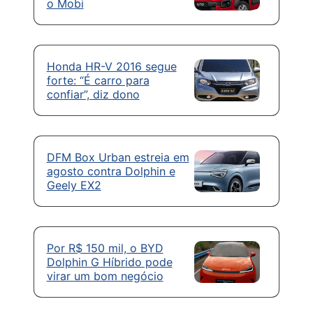
o Mobi
Honda HR-V 2016 segue
forte: “É carro para
confiar”, diz dono
DFM Box Urban estreia em
agosto contra Dolphin e
Geely EX2
Por R$ 150 mil, o BYD
Dolphin G Híbrido pode
virar um bom negócio