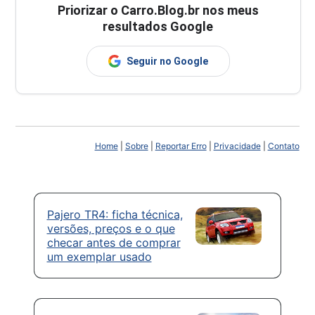
Priorizar o Carro.Blog.br nos meus
resultados Google
Seguir no Google
Home
|
Sobre
|
Reportar Erro
|
Privacidade
|
Contato
Pajero TR4: ficha técnica,
versões, preços e o que
checar antes de comprar
um exemplar usado