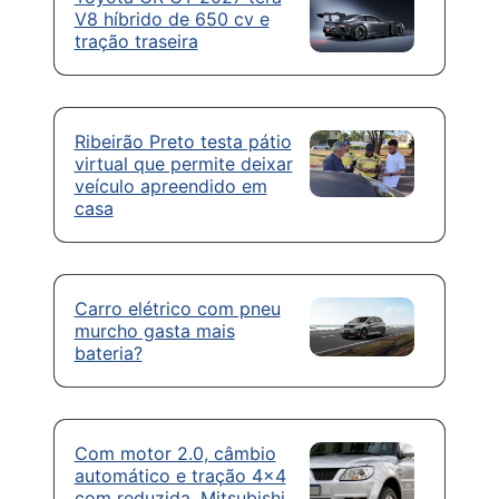
V8 híbrido de 650 cv e
tração traseira
Ribeirão Preto testa pátio
virtual que permite deixar
veículo apreendido em
casa
Carro elétrico com pneu
murcho gasta mais
bateria?
Com motor 2.0, câmbio
automático e tração 4×4
com reduzida, Mitsubishi