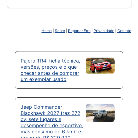
Home
|
Sobre
|
Reportar Erro
|
Privacidade
|
Contato
Pajero TR4: ficha técnica,
versões, preços e o que
checar antes de comprar
um exemplar usado
Jeep Commander
Blackhawk 2027 traz 272
cv, sete lugares e
desempenho de esportivo,
mas consumo de 6 km/l e
preço de R$ 329.990