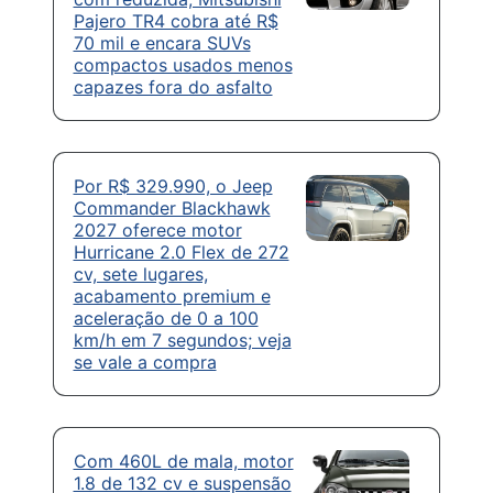
Pajero TR4 cobra até R$
70 mil e encara SUVs
compactos usados menos
capazes fora do asfalto
Por R$ 329.990, o Jeep
Commander Blackhawk
2027 oferece motor
Hurricane 2.0 Flex de 272
cv, sete lugares,
acabamento premium e
aceleração de 0 a 100
km/h em 7 segundos; veja
se vale a compra
Com 460L de mala, motor
1.8 de 132 cv e suspensão