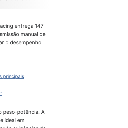
acing entrega 147
nsmissão manual de
orar o desempenho
 principais
o”
o peso-potência. A
e ideal em