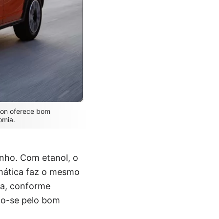
ion oferece bom
omia.
nho. Com etanol, o
omática faz o mesmo
da, conforme
do-se pelo bom