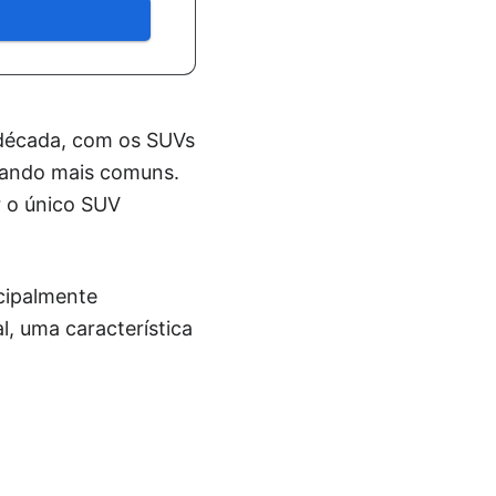
 década, com os SUVs
nando mais comuns.
 o único SUV
cipalmente
l, uma característica