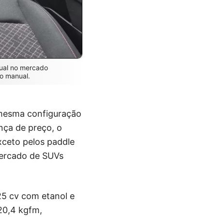
ual no mercado
ão manual.
 mesma configuração
ça de preço, o
ceto pelos paddle
mercado de SUVs
25 cv com etanol e
20,4 kgfm,