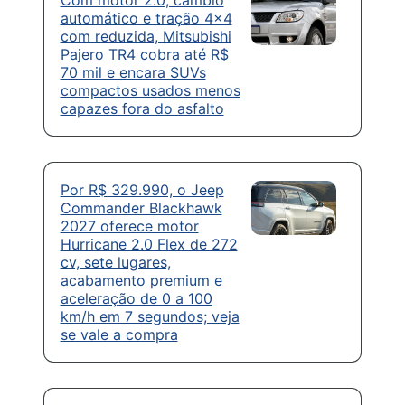
Com motor 2.0, câmbio
automático e tração 4×4
com reduzida, Mitsubishi
Pajero TR4 cobra até R$
70 mil e encara SUVs
compactos usados menos
capazes fora do asfalto
Por R$ 329.990, o Jeep
Commander Blackhawk
2027 oferece motor
Hurricane 2.0 Flex de 272
cv, sete lugares,
acabamento premium e
aceleração de 0 a 100
km/h em 7 segundos; veja
se vale a compra