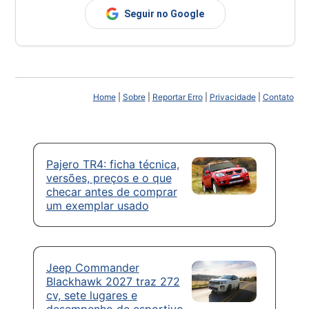
Seguir no Google
Home
|
Sobre
|
Reportar Erro
|
Privacidade
|
Contato
Pajero TR4: ficha técnica,
versões, preços e o que
checar antes de comprar
um exemplar usado
Jeep Commander
Blackhawk 2027 traz 272
cv, sete lugares e