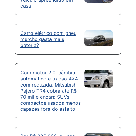
casa
Carro elétrico com pneu
murcho gasta mais
bateria?
Com motor 2.0, câmbio
automático e tração 4×4
com reduzida, Mitsubishi
Pajero TR4 cobra até R$
70 mil e encara SUVs
compactos usados menos
capazes fora do asfalto