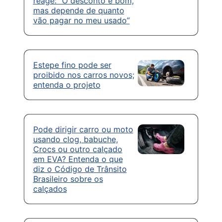
reage: “O desconto é bom,
mas depende de quanto
vão pagar no meu usado”
Estepe fino pode ser
proibido nos carros novos;
entenda o projeto
Pode dirigir carro ou moto
usando clog, babuche,
Crocs ou outro calçado
em EVA? Entenda o que
diz o Código de Trânsito
Brasileiro sobre os
calçados