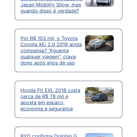
Japan Mobility Show, mas
quando disso é verdade?
Por R$ 103 mil, o Toyota
Corolla XEi 2.0 2019 ainda
compensa? “Aguenta
qualquer viagem”, crava
dono após anos de uso
Honda Fit EXL 2018 custa
cerca de R$ 78 mil e
aposta em espaço,
economia e segurança
BYD confirma Dolphin G