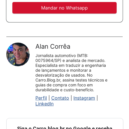
Mandar no Whatsapp
Alan Corrêa
Jornalista automotivo (MTB:
0075964/SP) e analista de mercado.
Especialista em traduzir a engenharia
de lançamentos e monitorar a
desvalorização de usados. No
Carro.Blog.br, assina testes técnicos e
guias de compra com foco em
durabilidade e custo-benefício.
Perfil
|
Contato
|
Instagram
|
LinkedIn
Siga o
Carro.blog.br
no Google e receba