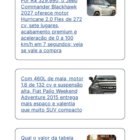
Por R$ 329.990, o Jeep
Commander Blackhawk
2027 oferece motor
Hurricane 2.0 Flex de 272
cv, sete lugares,
acabamento premium e
aceleração de 0 a 100
km/h em 7 segundos; veja
se vale a compra
Com 460L de mala, motor
1.8 de 132 cv e suspensão
alta, Fiat Palio Weekend
Adventure 2015 entrega
mais espaço e valentia
que muito SUV compacto
Qual o valor da tabela