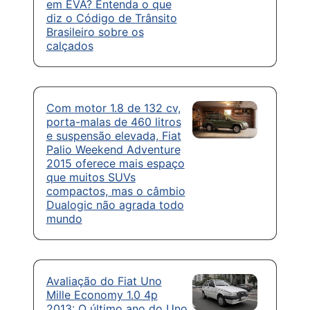
em EVA? Entenda o que
diz o Código de Trânsito
Brasileiro sobre os
calçados
Com motor 1.8 de 132 cv,
porta-malas de 460 litros
e suspensão elevada, Fiat
Palio Weekend Adventure
2015 oferece mais espaço
que muitos SUVs
compactos, mas o câmbio
Dualogic não agrada todo
mundo
Avaliação do Fiat Uno
Mille Economy 1.0 4p
2013: O último ano do Uno