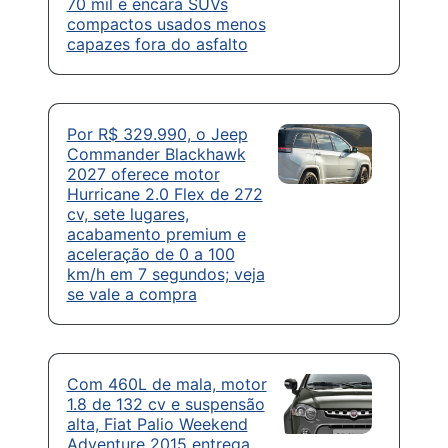
70 mil e encara SUVs
compactos usados menos
capazes fora do asfalto
Por R$ 329.990, o Jeep
Commander Blackhawk
2027 oferece motor
Hurricane 2.0 Flex de 272
cv, sete lugares,
acabamento premium e
aceleração de 0 a 100
km/h em 7 segundos; veja
se vale a compra
Com 460L de mala, motor
1.8 de 132 cv e suspensão
alta, Fiat Palio Weekend
Adventure 2015 entrega