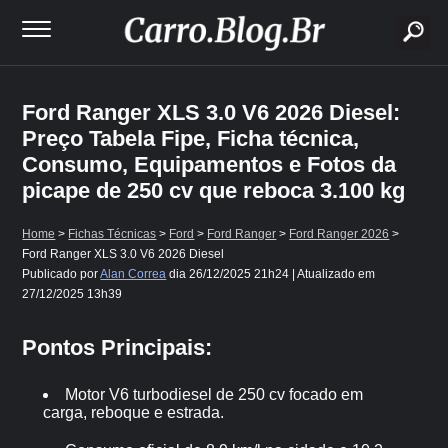
buscar
Ford Ranger XLS 3.0 V6 2026 Diesel:
Preço Tabela Fipe, Ficha técnica,
Consumo, Equipamentos e Fotos da
picape de 250 cv que reboca 3.100 kg
Home
>
Fichas Técnicas
>
Ford
>
Ford Ranger
>
Ford Ranger 2026
>
Ford Ranger XLS 3.0 V6 2026 Diesel
Publicado por
Alan Correa
dia
26/12/2025 21h24
| Atualizado em
27/12/2025 13h39
Pontos Principais:
Motor V6 turbodiesel de 250 cv focado em
carga, reboque e estrada.