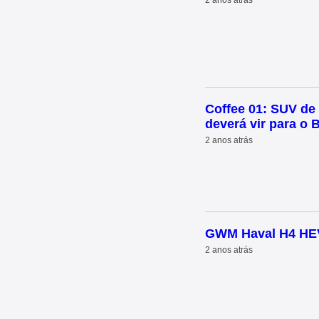
2 anos atrás
Coffee 01: SUV de
deverá vir para o B
2 anos atrás
GWM Haval H4 HEV:
2 anos atrás