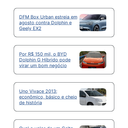
DFM Box Urban estreia em
agosto contra Dolphin e
Geely EX2
Por R$ 150 mil, o BYD
Dolphin G Híbrido pode
virar um bom negócio
Uno Vivace 2013:
econômico, básico e cheio
de história