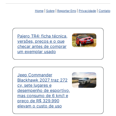
Home
|
Sobre
|
Reportar Erro
|
Privacidade
|
Contato
Pajero TR4: ficha técnica,
versões, preços e o que
checar antes de comprar
um exemplar usado
Jeep Commander
Blackhawk 2027 traz 272
cv, sete lugares e
desempenho de esportivo,
mas consumo de 6 km/l e
preço de R$ 329.990
elevam o custo de uso