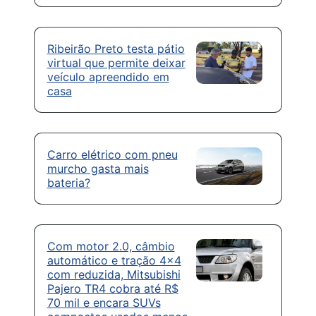
Ribeirão Preto testa pátio
virtual que permite deixar
veículo apreendido em
casa
Carro elétrico com pneu
murcho gasta mais
bateria?
Com motor 2.0, câmbio
automático e tração 4×4
com reduzida, Mitsubishi
Pajero TR4 cobra até R$
70 mil e encara SUVs