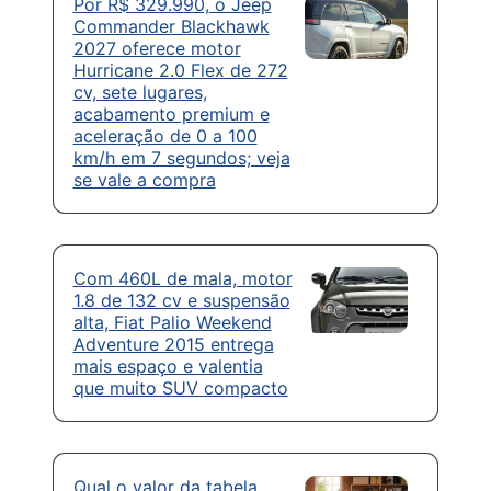
Por R$ 329.990, o Jeep
Commander Blackhawk
2027 oferece motor
Hurricane 2.0 Flex de 272
cv, sete lugares,
acabamento premium e
aceleração de 0 a 100
km/h em 7 segundos; veja
se vale a compra
Com 460L de mala, motor
1.8 de 132 cv e suspensão
alta, Fiat Palio Weekend
Adventure 2015 entrega
mais espaço e valentia
que muito SUV compacto
Qual o valor da tabela