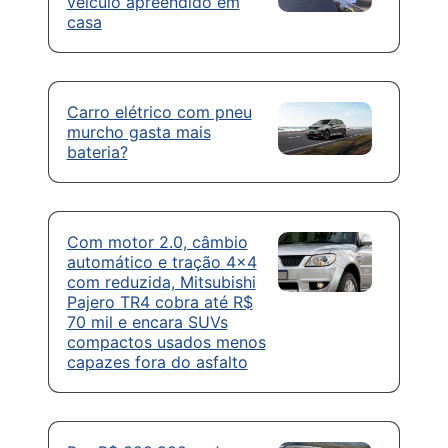
veículo apreendido em
casa
Carro elétrico com pneu
murcho gasta mais
bateria?
Com motor 2.0, câmbio
automático e tração 4×4
com reduzida, Mitsubishi
Pajero TR4 cobra até R$
70 mil e encara SUVs
compactos usados menos
capazes fora do asfalto