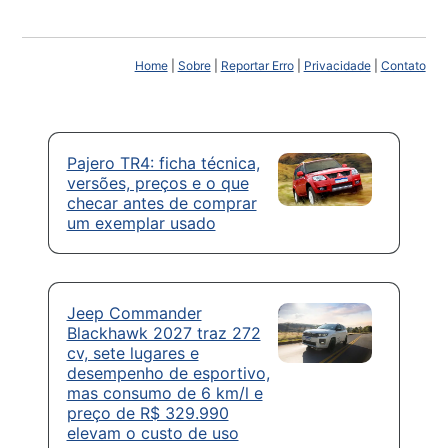
Home
|
Sobre
|
Reportar Erro
|
Privacidade
|
Contato
Pajero TR4: ficha técnica,
versões, preços e o que
checar antes de comprar
um exemplar usado
Jeep Commander
Blackhawk 2027 traz 272
cv, sete lugares e
desempenho de esportivo,
mas consumo de 6 km/l e
preço de R$ 329.990
elevam o custo de uso