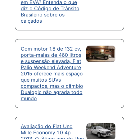
em EVA? Entenda o que
diz o Código de Trânsito
Brasileiro sobre os
calçados
Com motor 1.8 de 132 cv,
porta-malas de 460 litros
e suspensão elevada, Fiat
Palio Weekend Adventure
2015 oferece mais espaço
que muitos SUVs
compactos, mas o câmbio
Dualogic não agrada todo
mundo
Avaliação do Fiat Uno
Mille Economy 1.0 4p
2013: O último ano do Uno