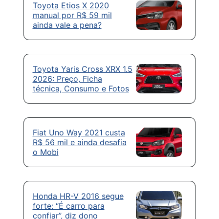
Toyota Etios X 2020
manual por R$ 59 mil
ainda vale a pena?
Toyota Yaris Cross XRX 1.5
2026: Preço, Ficha
técnica, Consumo e Fotos
Fiat Uno Way 2021 custa
R$ 56 mil e ainda desafia
o Mobi
Honda HR-V 2016 segue
forte: “É carro para
confiar”, diz dono