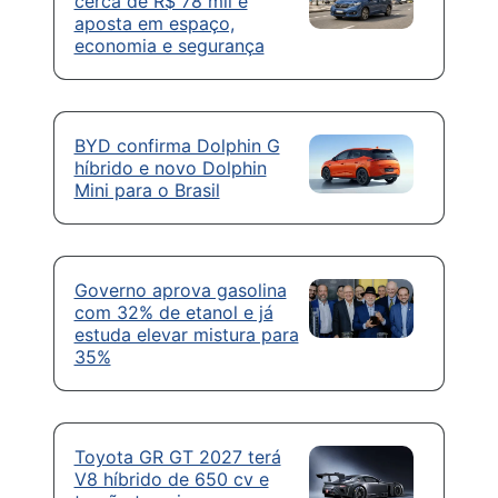
cerca de R$ 78 mil e
aposta em espaço,
economia e segurança
BYD confirma Dolphin G
híbrido e novo Dolphin
Mini para o Brasil
Governo aprova gasolina
com 32% de etanol e já
estuda elevar mistura para
35%
Toyota GR GT 2027 terá
V8 híbrido de 650 cv e