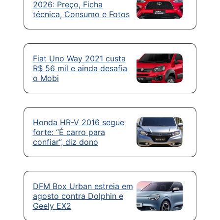
2026: Preço, Ficha
técnica, Consumo e Fotos
Fiat Uno Way 2021 custa
R$ 56 mil e ainda desafia
o Mobi
Honda HR-V 2016 segue
forte: “É carro para
confiar”, diz dono
DFM Box Urban estreia em
agosto contra Dolphin e
Geely EX2