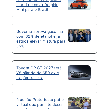
híbrido e novo Dolphin
Mini para o Brasil
Governo aprova gasolina
com 32% de etanol e já
estuda elevar mistura para
35%
Toyota GR GT 2027 terá
V8 híbrido de 650 cv e
tração traseira
Ribeirão Preto testa pátio
virtual que permite deixar