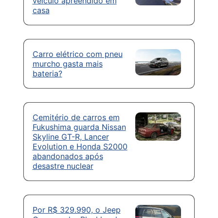
veículo apreendido em
casa
Carro elétrico com pneu
murcho gasta mais
bateria?
Cemitério de carros em
Fukushima guarda Nissan
Skyline GT-R, Lancer
Evolution e Honda S2000
abandonados após
desastre nuclear
Por R$ 329.990, o Jeep