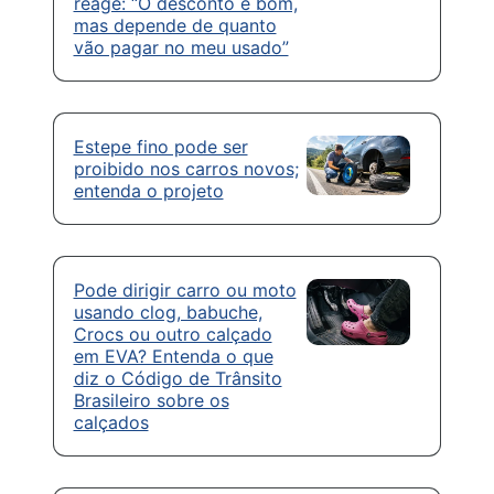
reage: “O desconto é bom,
mas depende de quanto
vão pagar no meu usado”
Estepe fino pode ser
proibido nos carros novos;
entenda o projeto
Pode dirigir carro ou moto
usando clog, babuche,
Crocs ou outro calçado
em EVA? Entenda o que
diz o Código de Trânsito
Brasileiro sobre os
calçados