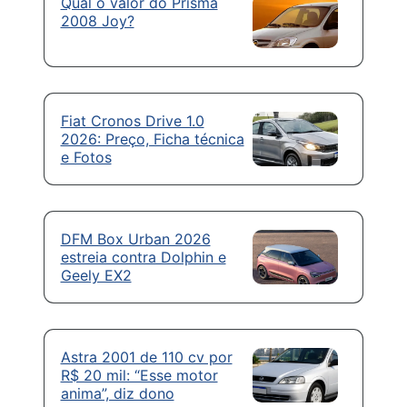
Qual o valor do Prisma
2008 Joy?
Fiat Cronos Drive 1.0
2026: Preço, Ficha técnica
e Fotos
DFM Box Urban 2026
estreia contra Dolphin e
Geely EX2
Astra 2001 de 110 cv por
R$ 20 mil: “Esse motor
anima”, diz dono