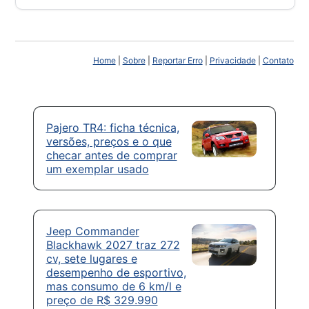
Home
|
Sobre
|
Reportar Erro
|
Privacidade
|
Contato
Pajero TR4: ficha técnica,
versões, preços e o que
checar antes de comprar
um exemplar usado
Jeep Commander
Blackhawk 2027 traz 272
cv, sete lugares e
desempenho de esportivo,
mas consumo de 6 km/l e
preço de R$ 329.990