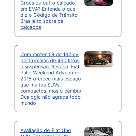
Crocs ou outro calçado
em EVA? Entenda o que
diz o Código de Trânsito
Brasileiro sobre os
calçados
Com motor 1.8 de 132 cv,
porta-malas de 460 litros
e suspensão elevada, Fiat
Palio Weekend Adventure
2015 oferece mais espaço
que muitos SUVs
compactos, mas o câmbio
Dualogic não agrada todo
mundo
Avaliação do Fiat Uno