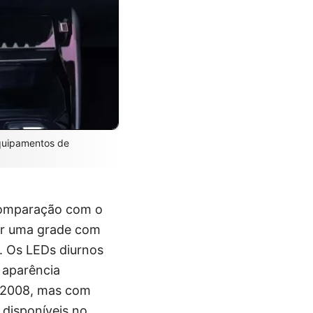
equipamentos de
comparação com o
uir uma grade com
s. Os LEDs diurnos
 aparência
e-2008, mas com
 disponíveis no