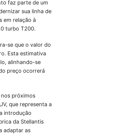
nto faz parte de um
dernizar sua linha de
s em relação à
.0 turbo T200.
ra-se que o valor do
ro. Esta estimativa
lo, alinhando-se
do preço ocorrerá
r nos próximos
UV, que representa a
a introdução
ica da Stellantis
a adaptar as