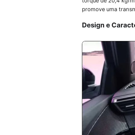
torque de 20,4 kgfm
promove uma transmis
Design e Caract