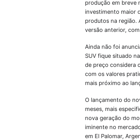
produção em breve n
investimento maior d
produtos na região.
versão anterior, co
Ainda não foi anunci
SUV fique situado na
de preço considera o
com os valores prat
mais próximo ao lanç
O lançamento do nov
meses, mais especif
nova geração do mode
iminente no mercado 
em El Palomar, Argen