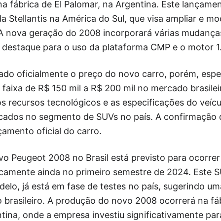
a fábrica de El Palomar, na Argentina. Este lançame
a Stellantis na América do Sul, que visa ampliar e mo
 A nova geração do 2008 incorporará várias mudança
m destaque para o uso da plataforma CMP e o motor 1
ado oficialmente o preço do novo carro, porém, espe
 faixa de R$ 150 mil a R$ 200 mil no mercado brasilei
s recursos tecnológicos e as especificações do veícu
icados no segmento de SUVs no país. A confirmação 
amento oficial do carro.
o Peugeot 2008 no Brasil está previsto para ocorre
icamente ainda no primeiro semestre de 2024. Este S
lo, já está em fase de testes no país, sugerindo um
brasileiro. A produção do novo 2008 ocorrerá na fábr
tina, onde a empresa investiu significativamente par