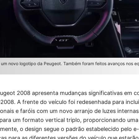
i um novo logotipo da Peugeot. Também foram feitos avanços nos 
eugeot 2008 apresenta mudanças significativas em 
-2008. A frente do veículo foi redesenhada para incl
onais e faróis com um novo arranjo de luzes interna
para um formato vertical triplo, proporcionando uma
namente, o design segue o padrão estabelecido pelo 
as para as diferentes versões do veículo que estarão