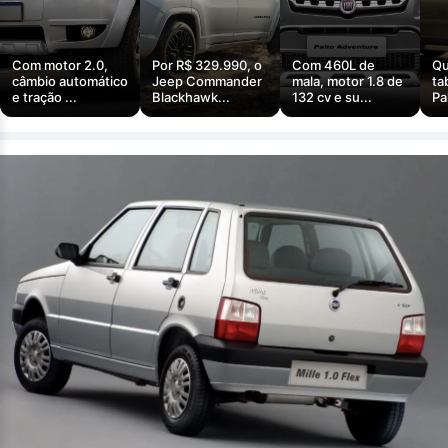
Com motor 2.0,
Por R$ 329.990, o
Com 460L de
Qu
câmbio automático
Jeep Commander
mala, motor 1.8 de
ta
e tração ...
Blackhawk...
132 cv e su...
Pa