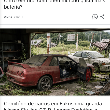
Carro elétrico com pneu murcho gasta mais
bateria?
•
16/07
DICAS
Cemitério de carros em Fukushima guarda