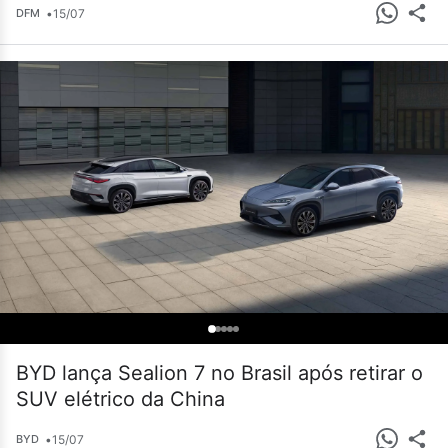
•
15/07
DFM
BYD lança Sealion 7 no Brasil após retirar o
SUV elétrico da China
•
15/07
BYD