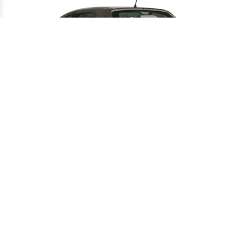
Chevrolet Celta LT 1.0 2016 segue no
mercado de usados entre R$ 35 mil e R$
40 mil
•
14/07
USADOS