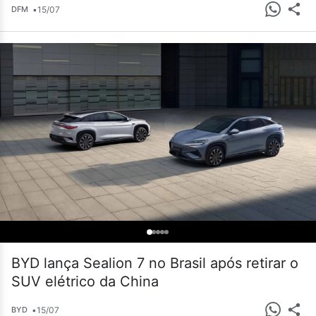
•
15/07
DFM
BYD lança Sealion 7 no Brasil após retirar o
SUV elétrico da China
•
15/07
BYD