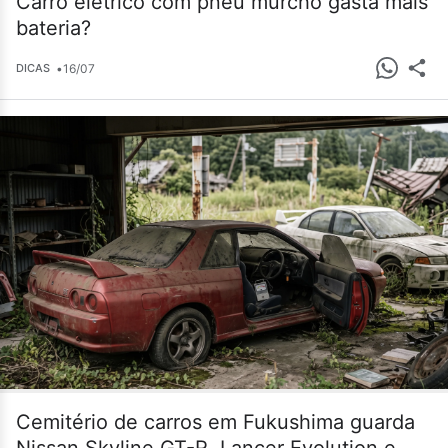
Carro elétrico com pneu murcho gasta mais
bateria?
•
16/07
DICAS
Cemitério de carros em Fukushima guarda