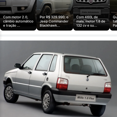
Com motor 2.0,
Por R$ 329.990, o
Com 460L de
Qu
câmbio automático
Jeep Commander
mala, motor 1.8 de
ta
e tração ...
Blackhawk...
132 cv e su...
Pa