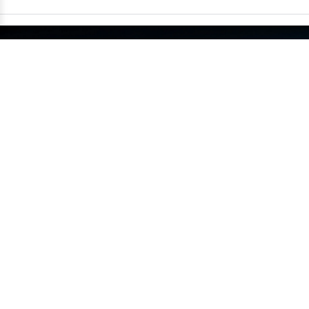
China supera um milhão de carros
exportados em um único mês
•
14/07
MUNDO