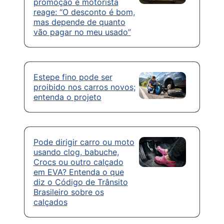
promoção e motorista
reage: “O desconto é bom,
mas depende de quanto
vão pagar no meu usado”
Estepe fino pode ser
proibido nos carros novos;
entenda o projeto
Pode dirigir carro ou moto
usando clog, babuche,
Crocs ou outro calçado
em EVA? Entenda o que
diz o Código de Trânsito
Brasileiro sobre os
calçados