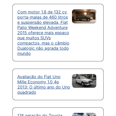
Com motor 1.8 de 132 cv,
porta-malas de 460 litros
e suspensão elevada, Fiat
Palio Weekend Adventure
2015 oferece mais espaço
que muitos SUVs
compactos, mas o câmbio
Dualogic não agrada todo
mundo
Avaliação do Fiat Uno
Mille Economy 1.0 4p
2013: O último ano do Uno
quadrado
13ª geração do Toyota