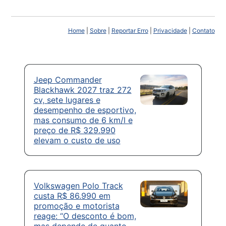
Home
|
Sobre
|
Reportar Erro
|
Privacidade
|
Contato
Jeep Commander
Blackhawk 2027 traz 272
cv, sete lugares e
desempenho de esportivo,
mas consumo de 6 km/l e
preço de R$ 329.990
elevam o custo de uso
Volkswagen Polo Track
custa R$ 86.990 em
promoção e motorista
reage: “O desconto é bom,
mas depende de quanto