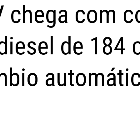
V chega com c
diesel de 184 c
mbio automátic