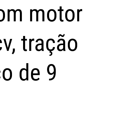
om motor
v, tração
o de 9