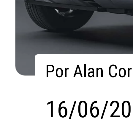
Por Alan Cor
Por Alan Cor
16/06/2