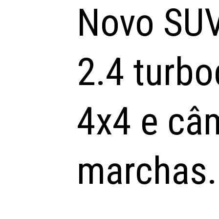
Novo SU
2.4 turbo
4x4 e câ
marchas.