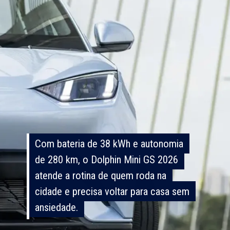
Com bateria de 38 kWh e autonomia
Com bateria de 38 kWh e autonomia
de 280 km, o Dolphin Mini GS 2026
de 280 km, o Dolphin Mini GS 2026
atende a rotina de quem roda na
atende a rotina de quem roda na
cidade e precisa voltar para casa sem
cidade e precisa voltar para casa sem
ansiedade.
ansiedade.