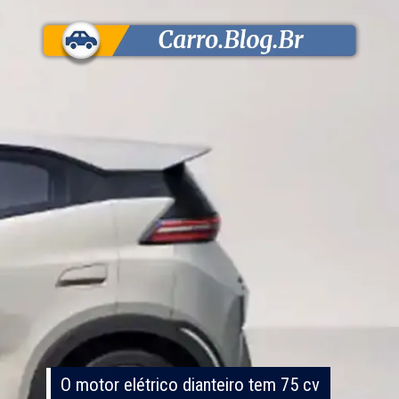
O motor elétrico dianteiro tem 75 cv
O motor elétrico dianteiro tem 75 cv