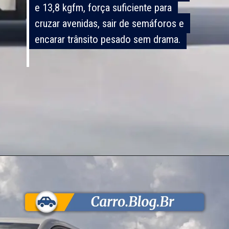
e 13,8 kgfm, força suficiente para
e 13,8 kgfm, força suficiente para
cruzar avenidas, sair de semáforos e
cruzar avenidas, sair de semáforos e
encarar trânsito pesado sem drama.
encarar trânsito pesado sem drama.