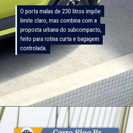
O porta malas de 230 litros impõe
O porta malas de 230 litros impõe
limite claro, mas combina com a
limite claro, mas combina com a
proposta urbana do subcompacto,
proposta urbana do subcompacto,
feito para rotina curta e bagagem
feito para rotina curta e bagagem
controlada.
controlada.