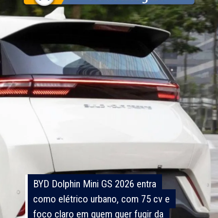
BYD Dolphin Mini GS 2026 entra
BYD Dolphin Mini GS 2026 entra
como elétrico urbano, com 75 cv e
como elétrico urbano, com 75 cv e
foco claro em quem quer fugir da
foco claro em quem quer fugir da