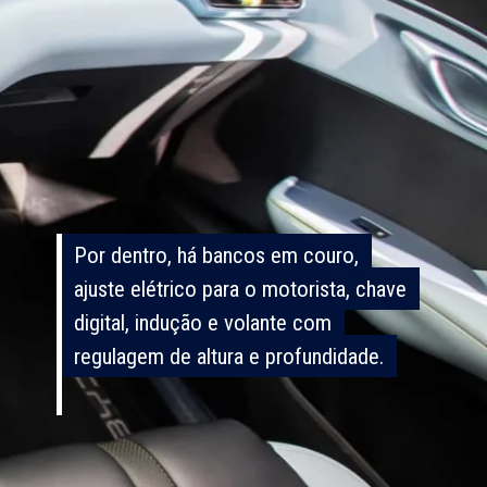
Por dentro, há bancos em couro,
Por dentro, há bancos em couro,
ajuste elétrico para o motorista, chave
ajuste elétrico para o motorista, chave
digital, indução e volante com
digital, indução e volante com
regulagem de altura e profundidade.
regulagem de altura e profundidade.