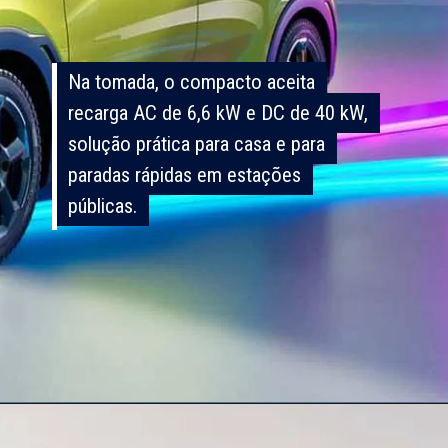
Na tomada, o compacto aceita
Na tomada, o compacto aceita
recarga AC de 6,6 kW e DC de 40 kW,
recarga AC de 6,6 kW e DC de 40 kW,
solução prática para casa e para
solução prática para casa e para
paradas rápidas em estações
paradas rápidas em estações
públicas.
públicas.