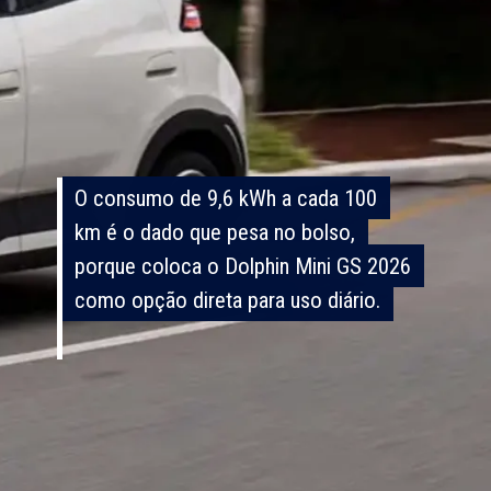
O consumo de 9,6 kWh a cada 100
O consumo de 9,6 kWh a cada 100
km é o dado que pesa no bolso,
km é o dado que pesa no bolso,
porque coloca o Dolphin Mini GS 2026
porque coloca o Dolphin Mini GS 2026
como opção direta para uso diário.
como opção direta para uso diário.