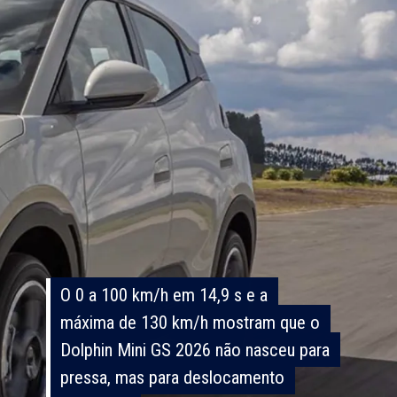
O 0 a 100 km/h em 14,9 s e a
O 0 a 100 km/h em 14,9 s e a
máxima de 130 km/h mostram que o
máxima de 130 km/h mostram que o
Dolphin Mini GS 2026 não nasceu para
Dolphin Mini GS 2026 não nasceu para
pressa, mas para deslocamento
pressa, mas para deslocamento