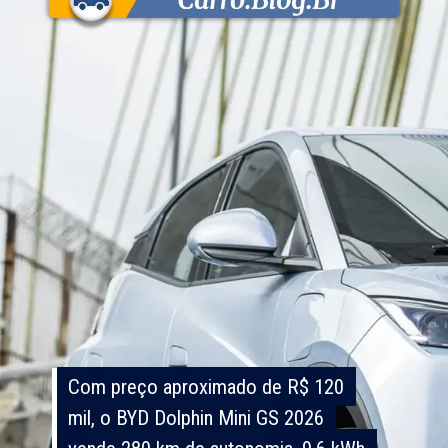
Com preço aproximado de R$ 120
Com preço aproximado de R$ 120
mil, o BYD Dolphin Mini GS 2026
mil, o BYD Dolphin Mini GS 2026