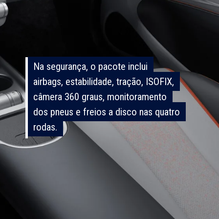
Na segurança, o pacote inclui
Na segurança, o pacote inclui
airbags, estabilidade, tração, ISOFIX,
airbags, estabilidade, tração, ISOFIX,
câmera 360 graus, monitoramento
câmera 360 graus, monitoramento
dos pneus e freios a disco nas quatro
dos pneus e freios a disco nas quatro
rodas.
rodas.