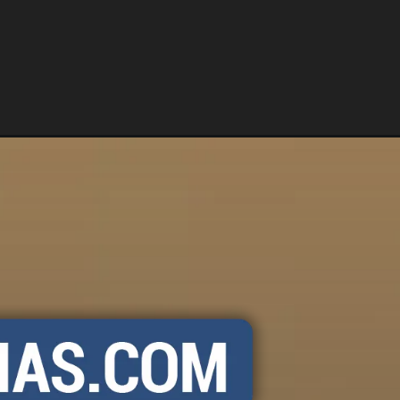
po=amp