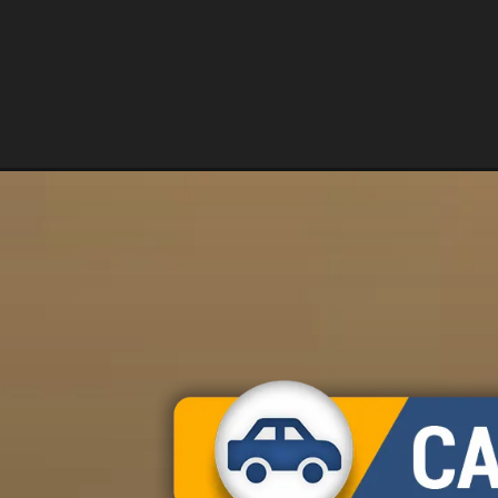
Opening
https://carro.blog.br/chevrolet-tracker-caramelo-