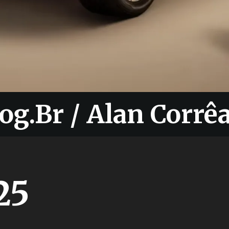
og.Br / Alan Corrê
og.Br / Alan Corrê
25