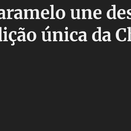
aramelo une des
ição única da C