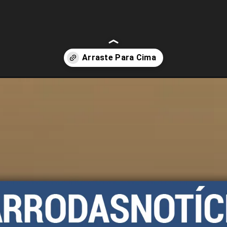
une-design-e-solidariedade-animal-em-edicao-unica-no-brasil.html?ti