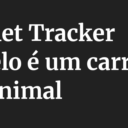
et Tracker
o é um carr
animal