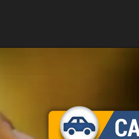
Opening
https://carro.blog.br/cnh-social-2025-maranhao-ab