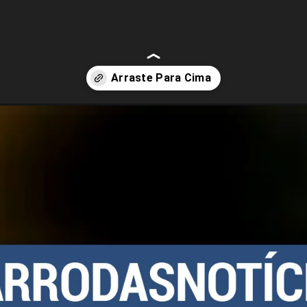
re-10-mil-vagas-com-inscricoes-online-gratuitas.html?tipo=amp