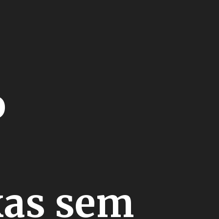
o
xas sem