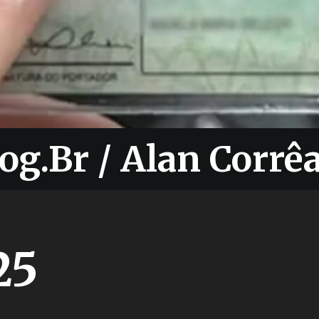
og.Br / Alan Corrê
og.Br / Alan Corrê
25