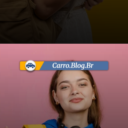
Opening
https://carro.blog.br/enem-dos-concursos-edital-liberado-cnu-abre-3-652-vagas-e-garante-50-de-mulheres-na-2a-fase.html