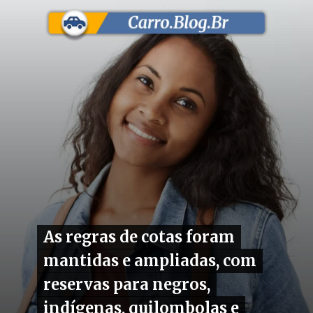
As regras de cotas foram
As regras de cotas foram
mantidas e ampliadas, com
mantidas e ampliadas, com
reservas para negros,
reservas para negros,
indígenas, quilombolas e
indígenas, quilombolas e