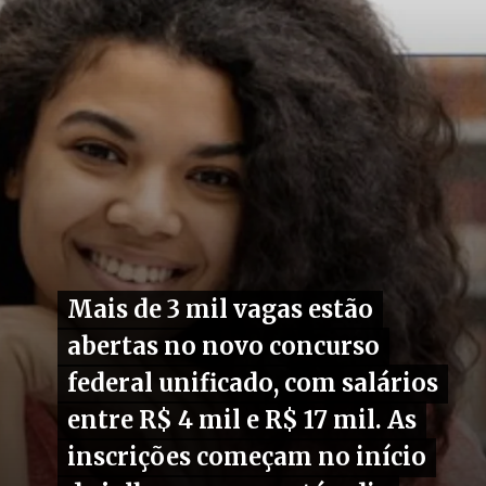
Mais de 3 mil vagas estão
Mais de 3 mil vagas estão
abertas no novo concurso
abertas no novo concurso
federal unificado, com salários
federal unificado, com salários
entre R$ 4 mil e R$ 17 mil. As
entre R$ 4 mil e R$ 17 mil. As
inscrições começam no início
inscrições começam no início