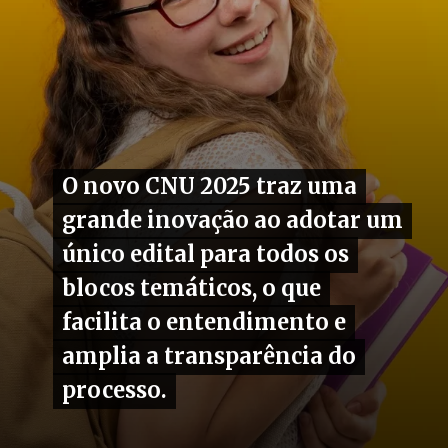
O novo CNU 2025 traz uma
O novo CNU 2025 traz uma
grande inovação ao adotar um
grande inovação ao adotar um
único edital para todos os
único edital para todos os
blocos temáticos, o que
blocos temáticos, o que
facilita o entendimento e
facilita o entendimento e
amplia a transparência do
amplia a transparência do
processo.
processo.