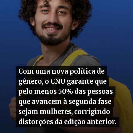
Com uma nova política de
Com uma nova política de
gênero, o CNU garante que
gênero, o CNU garante que
pelo menos 50% das pessoas
pelo menos 50% das pessoas
que avancem à segunda fase
que avancem à segunda fase
sejam mulheres, corrigindo
sejam mulheres, corrigindo
distorções da edição anterior.
distorções da edição anterior.