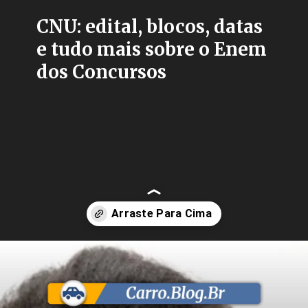
CNU: edital, blocos, datas
e tudo mais sobre o Enem
dos Concursos
Opening
https://carro.blog.br/enem-dos-concursos-edital-liberado-cnu-abre-3-652-vagas-e-garante-50-de-mulheres-na-2a-fase.html