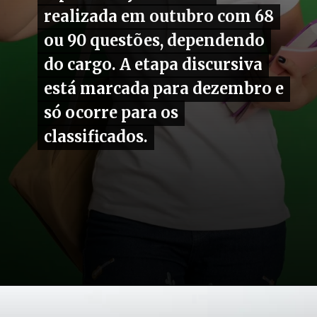
realizada em outubro com 68
realizada em outubro com 68
ou 90 questões, dependendo
ou 90 questões, dependendo
do cargo. A etapa discursiva
do cargo. A etapa discursiva
está marcada para dezembro e
está marcada para dezembro e
só ocorre para os
só ocorre para os
classificados.
classificados.
Opening
https://carro.blog.br/enem-dos-concursos-edital-liberado-cnu-abre-3-652-vagas-e-garante-50-de-mulheres-na-2a-fase.html