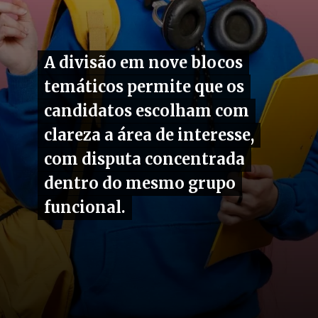
A divisão em nove blocos
A divisão em nove blocos
temáticos permite que os
temáticos permite que os
candidatos escolham com
candidatos escolham com
clareza a área de interesse,
clareza a área de interesse,
com disputa concentrada
com disputa concentrada
dentro do mesmo grupo
dentro do mesmo grupo
funcional.
funcional.