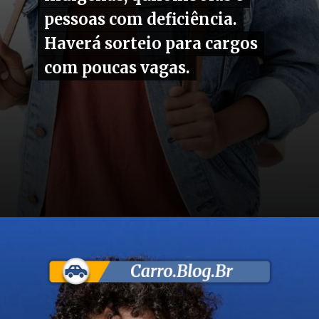
pessoas com deficiência.
pessoas com deficiência.
Haverá sorteio para cargos
Haverá sorteio para cargos
com poucas vagas.
com poucas vagas.
Opening
https://carro.blog.br/enem-dos-concursos-edital-liberado-cnu-abre-3-652-vagas-e-garante-50-de-mulheres-na-2a-fase.html