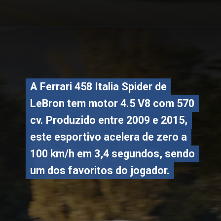
Opening
https://carro.blog.br/a-colecao-milionaria-de-carros-de-lebron-james-ferraris-lamborghinis-e-mais.html
A Ferrari 458 Italia Spider de
A Ferrari 458 Italia Spider de
LeBron tem motor 4.5 V8 com 570
LeBron tem motor 4.5 V8 com 570
cv. Produzido entre 2009 e 2015,
cv. Produzido entre 2009 e 2015,
este esportivo acelera de zero a
este esportivo acelera de zero a
100 km/h em 3,4 segundos, sendo
100 km/h em 3,4 segundos, sendo
um dos favoritos do jogador.
um dos favoritos do jogador.