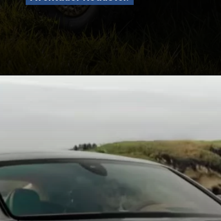
Opening
https://carro.blog.br/a-colecao-milionaria-de-carros-de-lebron-james-ferraris-lamborghinis-e-mais.html