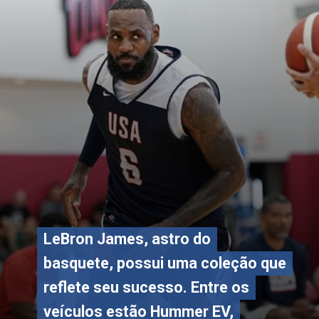
LeBron James, astro do
LeBron James, astro do
basquete, possui uma coleção que
basquete, possui uma coleção que
reflete seu sucesso. Entre os
reflete seu sucesso. Entre os
veículos estão Hummer EV,
veículos estão Hummer EV,