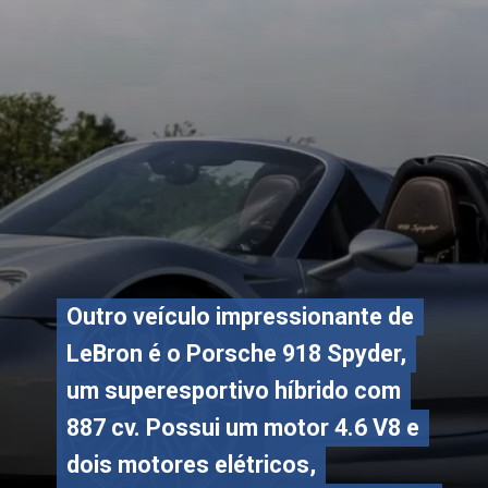
Outro veículo impressionante de
Outro veículo impressionante de
LeBron é o Porsche 918 Spyder,
LeBron é o Porsche 918 Spyder,
um superesportivo híbrido com
um superesportivo híbrido com
887 cv. Possui um motor 4.6 V8 e
887 cv. Possui um motor 4.6 V8 e
dois motores elétricos,
dois motores elétricos,