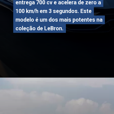
entrega 700 cv e acelera de zero a
entrega 700 cv e acelera de zero a
100 km/h em 3 segundos. Este
100 km/h em 3 segundos. Este
modelo é um dos mais potentes na
modelo é um dos mais potentes na
coleção de LeBron.
coleção de LeBron.
Opening
https://carro.blog.br/a-colecao-milionaria-de-carros-de-lebron-james-ferraris-lamborghinis-e-mais.html