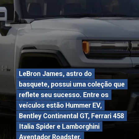
LeBron James, astro do
LeBron James, astro do
basquete, possui uma coleção que
basquete, possui uma coleção que
reflete seu sucesso. Entre os
reflete seu sucesso. Entre os
veículos estão Hummer EV,
veículos estão Hummer EV,
Bentley Continental GT, Ferrari 458
Bentley Continental GT, Ferrari 458
Italia Spider e Lamborghini
Italia Spider e Lamborghini
Aventador Roadster.
Aventador Roadster.