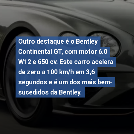
Outro destaque é o Bentley
Outro destaque é o Bentley
Continental GT, com motor 6.0
Continental GT, com motor 6.0
W12 e 650 cv. Este carro acelera
W12 e 650 cv. Este carro acelera
de zero a 100 km/h em 3,6
de zero a 100 km/h em 3,6
segundos e é um dos mais bem-
segundos e é um dos mais bem-
sucedidos da Bentley.
sucedidos da Bentley.