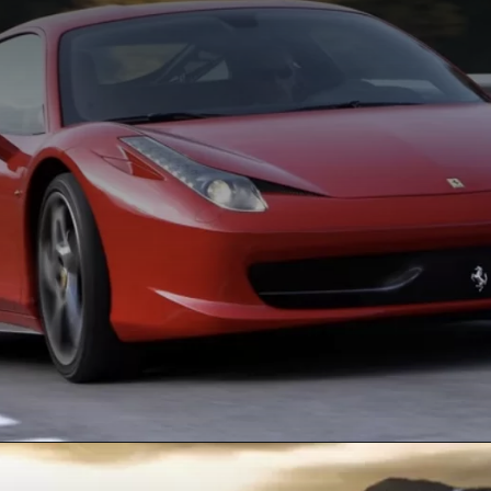
Opening
https://carro.blog.br/a-colecao-milionaria-de-carros-de-lebron-james-ferraris-lamborghinis-e-mais.html