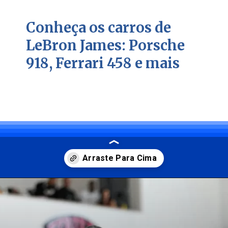
Conheça os carros de
LeBron James: Porsche
918, Ferrari 458 e mais
Opening
https://carro.blog.br/a-colecao-milionaria-de-carros-de-lebron-james-ferraris-lamborghinis-e-mais.html