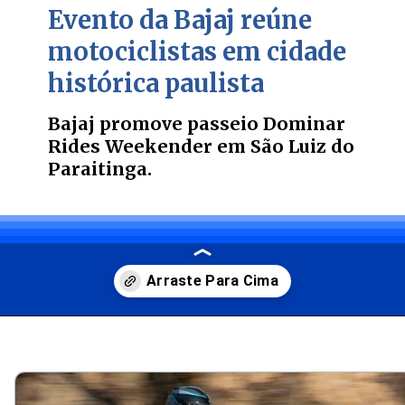
Evento da Bajaj reúne
motociclistas em cidade
histórica paulista
Bajaj promove passeio Dominar
Rides Weekender em São Luiz do
Paraitinga.
Opening
https://carro.blog.br/bajaj-realiza-primeiro-dominar-rides-weekender-em-sao-luiz-do-paraitinga-sp.html