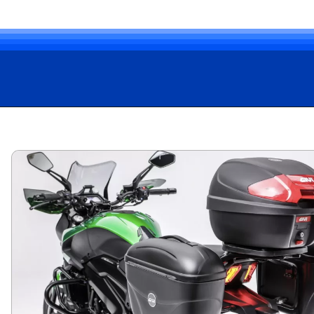
Opening
https://carro.blog.br/bajaj-realiza-primeiro-dominar-rides-weekender-em-sao-luiz-do-paraitinga-sp.html