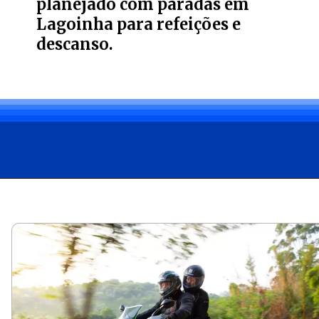
planejado com paradas em
Lagoinha para refeições e
descanso.
Opening
https://carro.blog.br/bajaj-realiza-primeiro-dominar-rides-weekender-em-sao-luiz-do-paraitinga-sp.html