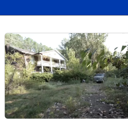
Opening
https://carro.blog.br/explorador-descobre-colecao-de-carros-raros-em-mansao-abandonada-nos-eua.html