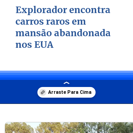
Explorador encontra
carros raros em
mansão abandonada
nos EUA
Opening
https://carro.blog.br/explorador-descobre-colecao-de-carros-raros-em-mansao-abandonada-nos-eua.html