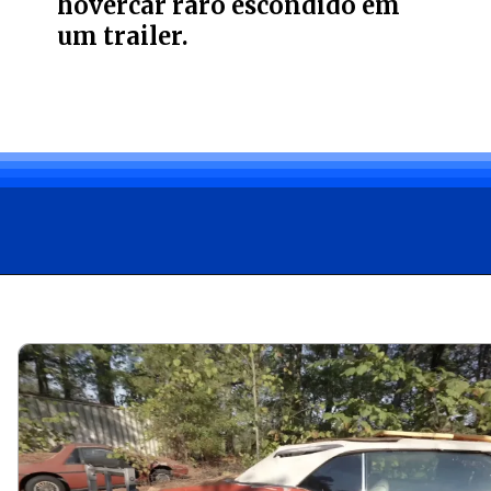
hovercar raro escondido em
um trailer.
Opening
https://carro.blog.br/explorador-descobre-colecao-de-carros-raros-em-mansao-abandonada-nos-eua.html