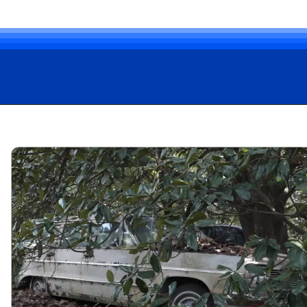
Opening
https://carro.blog.br/explorador-descobre-colecao-de-carros-raros-em-mansao-abandonada-nos-eua.html