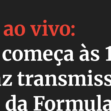
 ao vivo:
 começa às 
az transmis
 da Formula