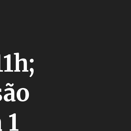
11h;
são
 1