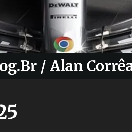
og.Br / Alan Corrê
og.Br / Alan Corrê
25