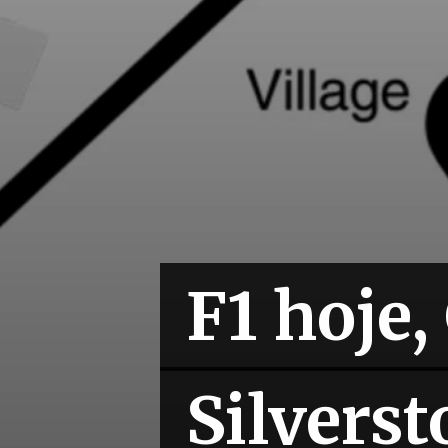
F1 hoje,
F1 hoje,
Silverst
Silverst