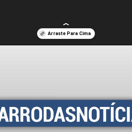
ir-a-corrida-do-gp-da-inglaterra-em-silverstone.html