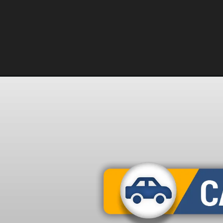
Opening
https://carro.blog.br/f1-hoje-horario-e-onde-assist