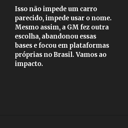
Isso não impede um carro
parecido, impede usar o nome.
Mesmo assim, a GM fez outra
escolha, abandonou essas
bases e focou em plataformas
próprias no Brasil. Vamos ao
impacto.
Opening
https://carro.blog.br/chevrolet-corsa-vectra-e-astra-nao-podem-ser-vendidos-no-brasil-por-motivos-juridicos-envolvendo-a-gm-e-stellantis.html