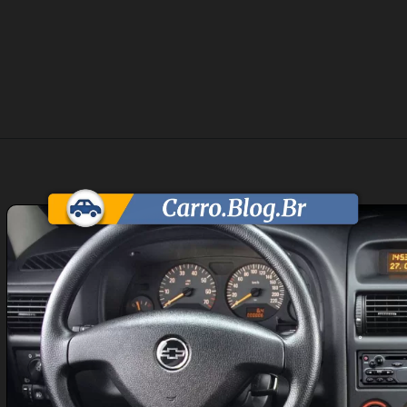
Opening
https://carro.blog.br/chevrolet-corsa-vectra-e-astra-nao-podem-ser-vendidos-no-brasil-por-motivos-juridicos-envolvendo-a-gm-e-stellantis.html