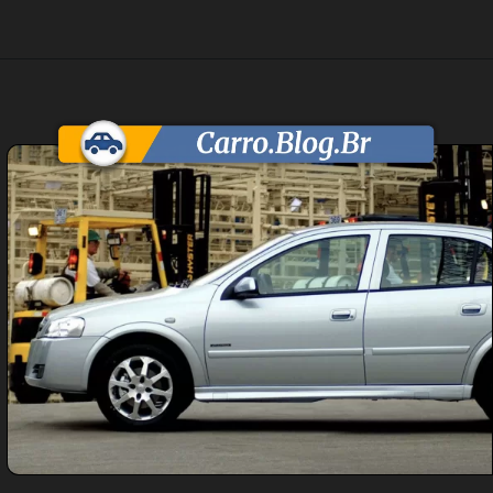
Opening
https://carro.blog.br/chevrolet-corsa-vectra-e-astra-nao-podem-ser-vendidos-no-brasil-por-motivos-juridicos-envolvendo-a-gm-e-stellantis.html