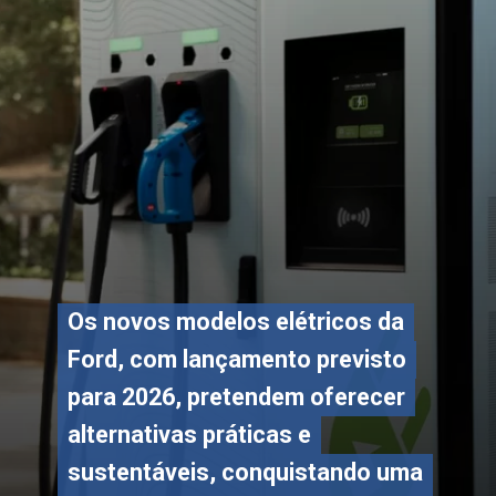
Os novos modelos elétricos da
Os novos modelos elétricos da
Ford, com lançamento previsto
Ford, com lançamento previsto
para 2026, pretendem oferecer
para 2026, pretendem oferecer
alternativas práticas e
alternativas práticas e
sustentáveis, conquistando uma
sustentáveis, conquistando uma