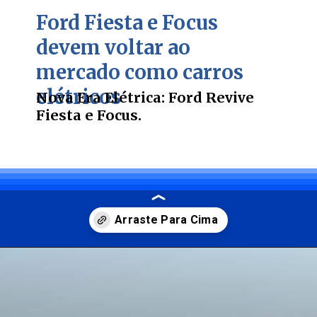
Ford Fiesta e Focus
devem voltar ao
mercado como carros
elétricos
Nova Era Elétrica: Ford Revive
Fiesta e Focus.
Opening
https://carro.blog.br/nova-era-eletrica-ford-revive-fiesta-e-focus.html