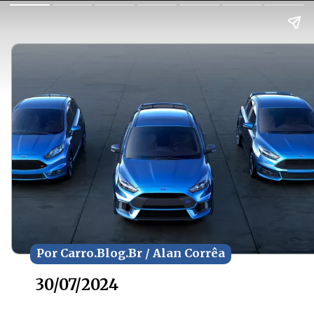
Por Carro.Blog.Br / Alan Corrêa
Por Carro.Blog.Br / Alan Corrêa
30/07/2024