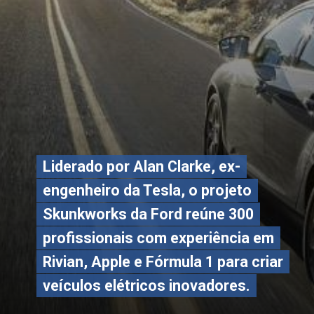
Liderado por Alan Clarke, ex-
Liderado por Alan Clarke, ex-
engenheiro da Tesla, o projeto
engenheiro da Tesla, o projeto
Skunkworks da Ford reúne 300
Skunkworks da Ford reúne 300
profissionais com experiência em
profissionais com experiência em
Rivian, Apple e Fórmula 1 para criar
Rivian, Apple e Fórmula 1 para criar
veículos elétricos inovadores.
veículos elétricos inovadores.