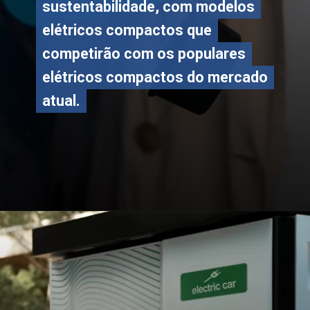
sustentabilidade, com modelos
sustentabilidade, com modelos
elétricos compactos que
elétricos compactos que
competirão com os populares
competirão com os populares
elétricos compactos do mercado
elétricos compactos do mercado
atual.
atual.
Opening
https://carro.blog.br/nova-era-eletrica-ford-revive-fiesta-e-focus.html