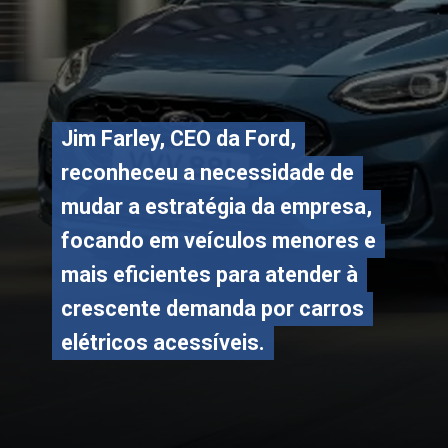
Jim Farley, CEO da Ford,
Jim Farley, CEO da Ford,
reconheceu a necessidade de
reconheceu a necessidade de
mudar a estratégia da empresa,
mudar a estratégia da empresa,
focando em veículos menores e
focando em veículos menores e
mais eficientes para atender à
mais eficientes para atender à
crescente demanda por carros
crescente demanda por carros
elétricos acessíveis.
elétricos acessíveis.