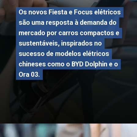
Os novos Fiesta e Focus elétricos
Os novos Fiesta e Focus elétricos
são uma resposta à demanda do
são uma resposta à demanda do
mercado por carros compactos e
mercado por carros compactos e
sustentáveis, inspirados no
sustentáveis, inspirados no
sucesso de modelos elétricos
sucesso de modelos elétricos
chineses como o BYD Dolphin e o
chineses como o BYD Dolphin e o
Ora 03.
Ora 03.
Opening
https://carro.blog.br/nova-era-eletrica-ford-revive-fiesta-e-focus.html