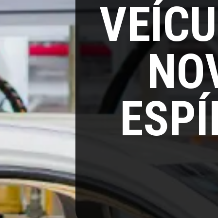
VEÍC
NO
ESPÍ