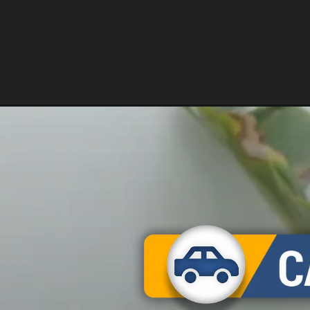
Opening
https://carro.blog.br/dia-20-de-julho-mensagem-