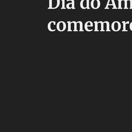
Dia do Am
comemoro