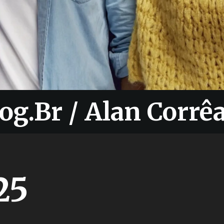
og.Br / Alan Corrê
og.Br / Alan Corrê
25