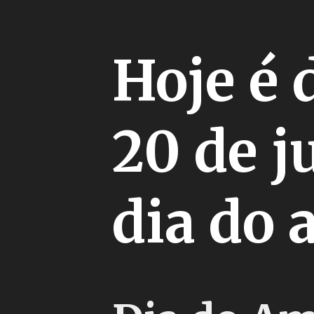
Hoje é 
20 de 
dia do 