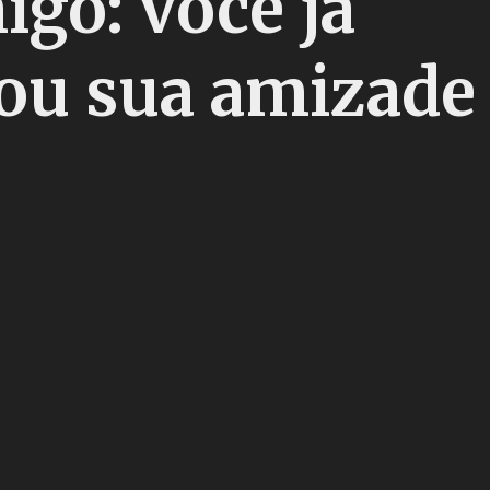
igo: você já
u sua amizade 