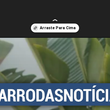
dia-do-amigo-para-voce-mandar-no-whatsapp.html