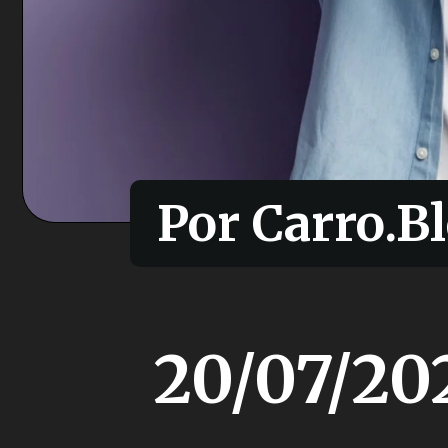
Por Carro.Bl
Por Carro.Bl
20/07/20