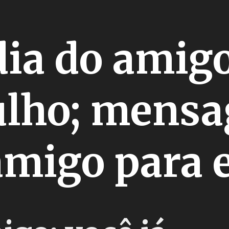
dia do amig
julho; men
amigo para 