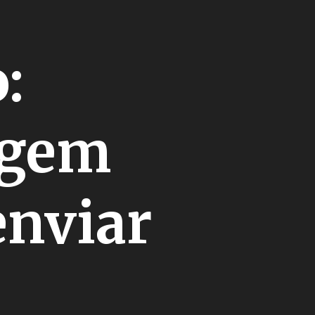
o:
sagem
enviar