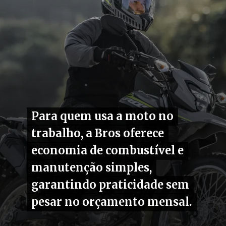
Para quem usa a moto no
Para quem usa a moto no
trabalho, a Bros oferece
trabalho, a Bros oferece
economia de combustível e
economia de combustível e
manutenção simples,
manutenção simples,
garantindo praticidade sem
garantindo praticidade sem
pesar no orçamento mensal.
pesar no orçamento mensal.