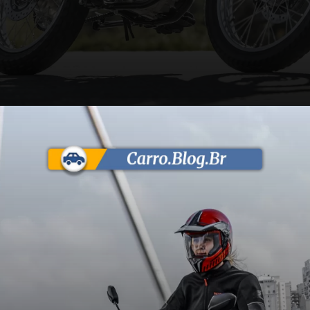
Opening
https://carro.blog.br/quanto-esta-custando-a-bros-2025.html?tipo=amp