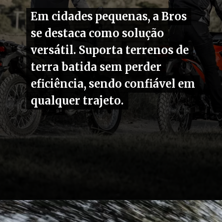
Em cidades pequenas, a Bros
Em cidades pequenas, a Bros
se destaca como solução
se destaca como solução
versátil. Suporta terrenos de
versátil. Suporta terrenos de
terra batida sem perder
terra batida sem perder
eficiência, sendo confiável em
eficiência, sendo confiável em
qualquer trajeto.
qualquer trajeto.
Opening
https://carro.blog.br/quanto-esta-custando-a-bros-2025.html?tipo=amp