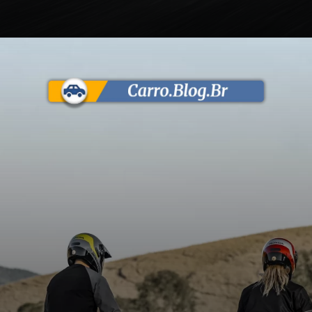
Opening
https://carro.blog.br/quanto-esta-custando-a-bros-2025.html?tipo=amp