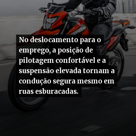
No deslocamento para o
No deslocamento para o
emprego, a posição de
emprego, a posição de
pilotagem confortável e a
pilotagem confortável e a
suspensão elevada tornam a
suspensão elevada tornam a
condução segura mesmo em
condução segura mesmo em
ruas esburacadas.
ruas esburacadas.