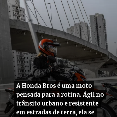
A Honda Bros é uma moto
A Honda Bros é uma moto
pensada para a rotina. Ágil no
pensada para a rotina. Ágil no
trânsito urbano e resistente
trânsito urbano e resistente
em estradas de terra, ela se
em estradas de terra, ela se