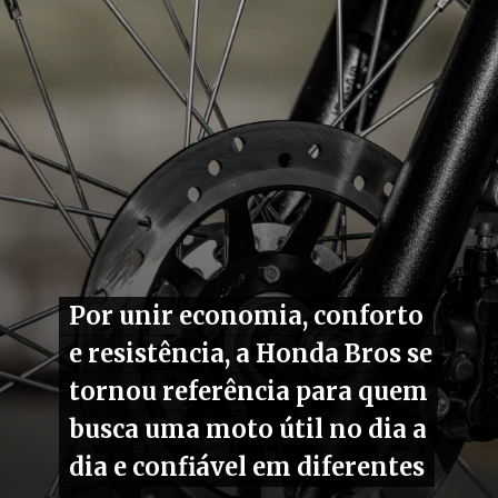
Por unir economia, conforto
Por unir economia, conforto
e resistência, a Honda Bros se
e resistência, a Honda Bros se
tornou referência para quem
tornou referência para quem
busca uma moto útil no dia a
busca uma moto útil no dia a
dia e confiável em diferentes
dia e confiável em diferentes