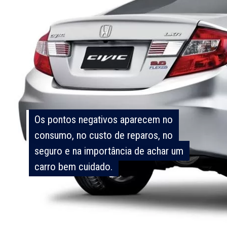
Os pontos negativos aparecem no
Os pontos negativos aparecem no
consumo, no custo de reparos, no
consumo, no custo de reparos, no
seguro e na importância de achar um
seguro e na importância de achar um
carro bem cuidado.
carro bem cuidado.