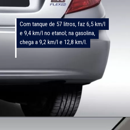
Com tanque de 57 litros, faz 6,5 km/l
Com tanque de 57 litros, faz 6,5 km/l
e 9,4 km/l no etanol; na gasolina,
e 9,4 km/l no etanol; na gasolina,
chega a 9,2 km/l e 12,8 km/l.
chega a 9,2 km/l e 12,8 km/l.