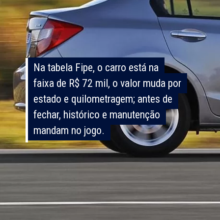
Na tabela Fipe, o carro está na
Na tabela Fipe, o carro está na
faixa de R$ 72 mil, o valor muda por
faixa de R$ 72 mil, o valor muda por
estado e quilometragem; antes de
estado e quilometragem; antes de
fechar, histórico e manutenção
fechar, histórico e manutenção
mandam no jogo.
mandam no jogo.