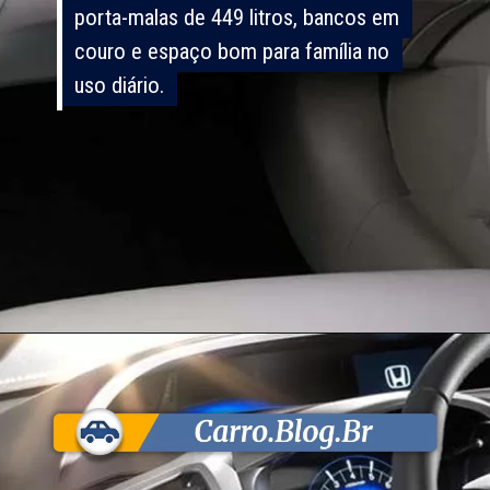
porta-malas de 449 litros, bancos em
porta-malas de 449 litros, bancos em
couro e espaço bom para família no
couro e espaço bom para família no
uso diário.
uso diário.