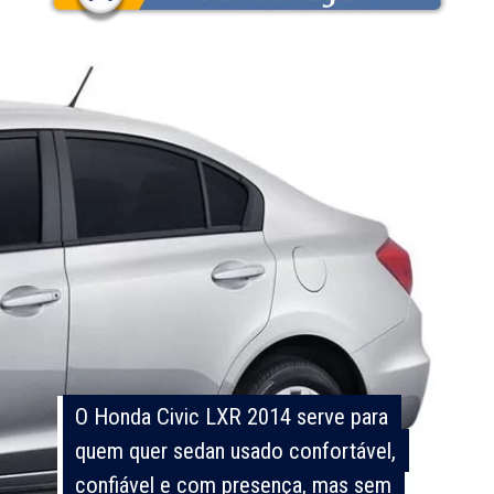
O Honda Civic LXR 2014 serve para
O Honda Civic LXR 2014 serve para
quem quer sedan usado confortável,
quem quer sedan usado confortável,
confiável e com presença, mas sem
confiável e com presença, mas sem