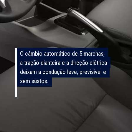
O câmbio automático de 5 marchas,
O câmbio automático de 5 marchas,
a tração dianteira e a direção elétrica
a tração dianteira e a direção elétrica
deixam a condução leve, previsível e
deixam a condução leve, previsível e
sem sustos.
sem sustos.