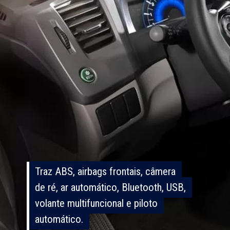
Traz ABS, airbags frontais, câmera
Traz ABS, airbags frontais, câmera
de ré, ar automático, Bluetooth, USB,
de ré, ar automático, Bluetooth, USB,
volante multifuncional e piloto
volante multifuncional e piloto
automático.
automático.