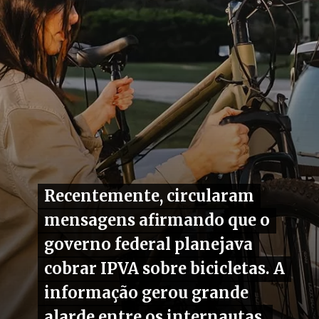
Recentemente, circularam
Recentemente, circularam
mensagens afirmando que o
mensagens afirmando que o
governo federal planejava
governo federal planejava
cobrar IPVA sobre bicicletas. A
cobrar IPVA sobre bicicletas. A
informação gerou grande
informação gerou grande
alarde entre os internautas.
alarde entre os internautas.