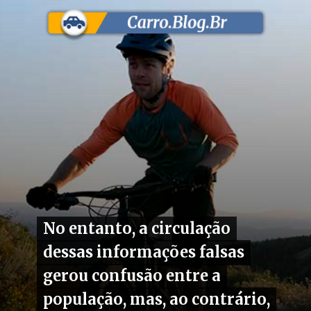
No entanto, a circulação
No entanto, a circulação
dessas informações falsas
dessas informações falsas
gerou confusão entre a
gerou confusão entre a
população, mas, ao contrário,
população, mas, ao contrário,