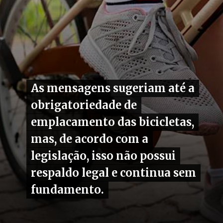
As mensagens sugeriam até a
As mensagens sugeriam até a
obrigatoriedade de
obrigatoriedade de
emplacamento das bicicletas,
emplacamento das bicicletas,
mas, de acordo com a
mas, de acordo com a
legislação, isso não possui
legislação, isso não possui
respaldo legal e continua sem
respaldo legal e continua sem
fundamento.
fundamento.