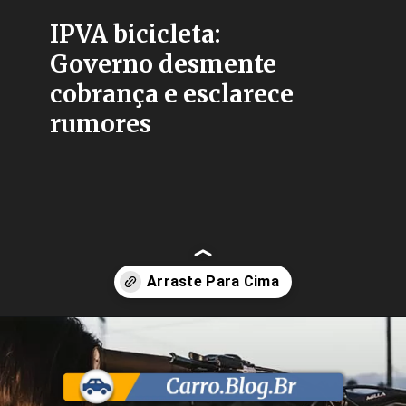
IPVA bicicleta:
Governo desmente
cobrança e esclarece
rumores
Opening
https://carro.blog.br/ipva-para-bicicletas-governo-federal-desmente-noticias-falsas-sobre-imposto.html