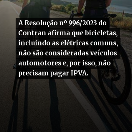
A Resolução nº 996/2023 do
A Resolução nº 996/2023 do
Contran afirma que bicicletas,
Contran afirma que bicicletas,
incluindo as elétricas comuns,
incluindo as elétricas comuns,
não são consideradas veículos
não são consideradas veículos
automotores e, por isso, não
automotores e, por isso, não
precisam pagar IPVA.
precisam pagar IPVA.