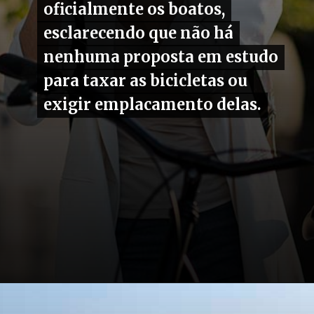
oficialmente os boatos,
oficialmente os boatos,
esclarecendo que não há
esclarecendo que não há
nenhuma proposta em estudo
nenhuma proposta em estudo
para taxar as bicicletas ou
para taxar as bicicletas ou
exigir emplacamento delas.
exigir emplacamento delas.
Opening
https://carro.blog.br/ipva-para-bicicletas-governo-federal-desmente-noticias-falsas-sobre-imposto.html