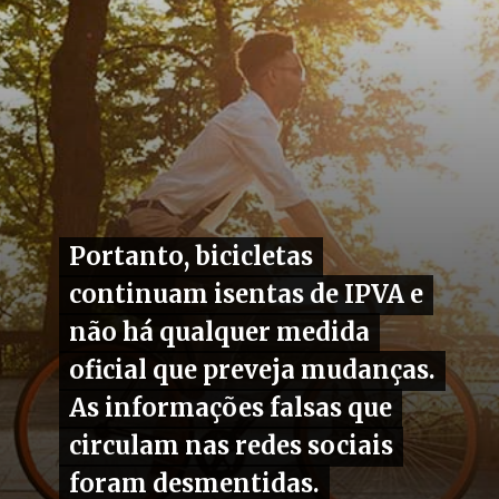
Portanto, bicicletas
Portanto, bicicletas
continuam isentas de IPVA e
continuam isentas de IPVA e
não há qualquer medida
não há qualquer medida
oficial que preveja mudanças.
oficial que preveja mudanças.
As informações falsas que
As informações falsas que
circulam nas redes sociais
circulam nas redes sociais
foram desmentidas.
foram desmentidas.