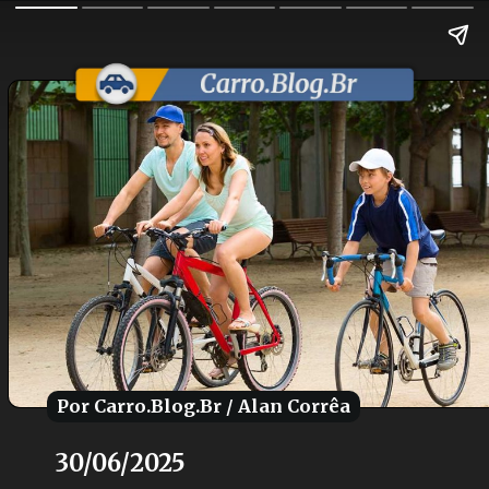
Por Carro.Blog.Br / Alan Corrêa
Por Carro.Blog.Br / Alan Corrêa
30/06/2025