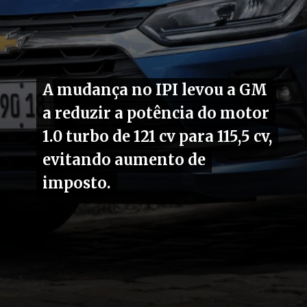
A mudança no IPI levou a GM
A mudança no IPI levou a GM
a reduzir a potência do motor
a reduzir a potência do motor
1.0 turbo de 121 cv para 115,5 cv,
1.0 turbo de 121 cv para 115,5 cv,
evitando aumento de
evitando aumento de
imposto.
imposto.