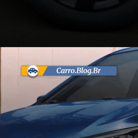
Opening
https://carro.blog.br/ipi-reduzido-chevrolet-onix-e-onix-plus-2026-ganham-reestilizacao-mais-tecnologia-e-precos-atualizados-no-brasil.html?tipo=amp