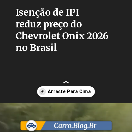
Isenção de IPI
reduz preço do
Chevrolet Onix 2026
no Brasil
Opening
https://carro.blog.br/ipi-reduzido-chevrolet-onix-e-onix-plus-2026-ganham-reestilizacao-mais-tecnologia-e-precos-atualizados-no-brasil.html?tipo=amp