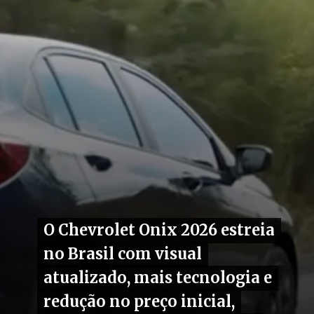
O Chevrolet Onix 2026 estreia
O Chevrolet Onix 2026 estreia
no Brasil com visual
no Brasil com visual
atualizado, mais tecnologia e
atualizado, mais tecnologia e
redução no preço inicial,
redução no preço inicial,