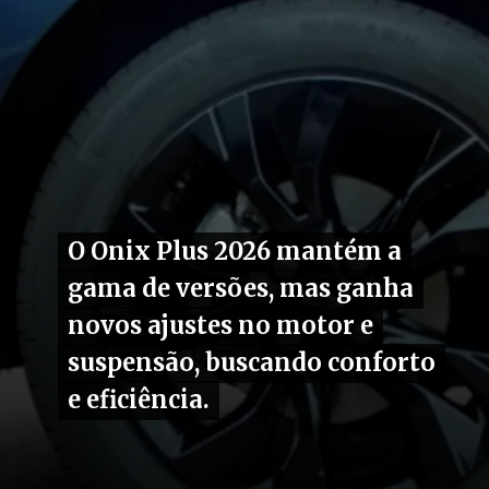
O Onix Plus 2026 mantém a
O Onix Plus 2026 mantém a
gama de versões, mas ganha
gama de versões, mas ganha
novos ajustes no motor e
novos ajustes no motor e
suspensão, buscando conforto
suspensão, buscando conforto
e eficiência.
e eficiência.