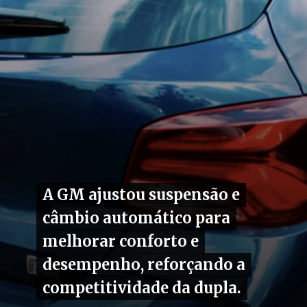
A GM ajustou suspensão e
A GM ajustou suspensão e
câmbio automático para
câmbio automático para
melhorar conforto e
melhorar conforto e
desempenho, reforçando a
desempenho, reforçando a
competitividade da dupla.
competitividade da dupla.