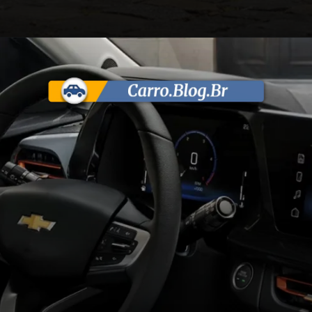
Opening
https://carro.blog.br/ipi-reduzido-chevrolet-onix-e-onix-plus-2026-ganham-reestilizacao-mais-tecnologia-e-precos-atualizados-no-brasil.html?tipo=amp