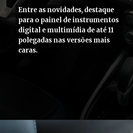
Entre as novidades, destaque
Entre as novidades, destaque
para o painel de instrumentos
para o painel de instrumentos
digital e multimídia de até 11
digital e multimídia de até 11
polegadas nas versões mais
polegadas nas versões mais
caras.
caras.
Opening
https://carro.blog.br/ipi-reduzido-chevrolet-onix-e-onix-plus-2026-ganham-reestilizacao-mais-tecnologia-e-precos-atualizados-no-brasil.html?tipo=amp