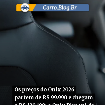
Os preços do Onix 2026
Os preços do Onix 2026
partem de R$ 99.990 e chegam
partem de R$ 99.990 e chegam