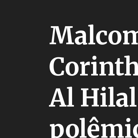
Malcom
Corinth
Al Hila
polêmic