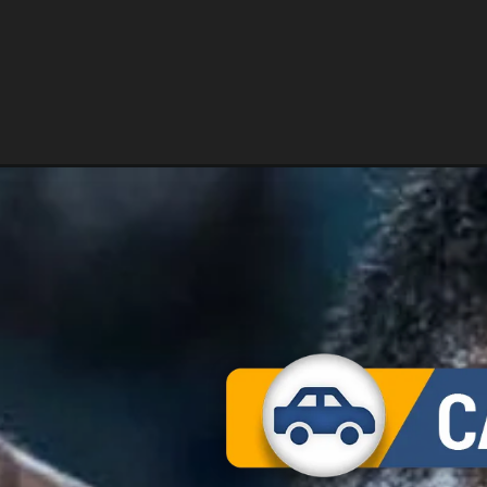
Opening
https://carro.blog.br/malcom-no-flamengo-ou-cor