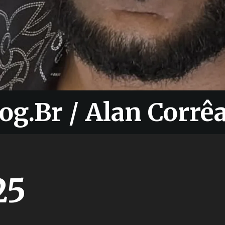
og.Br / Alan Corrê
og.Br / Alan Corrê
25