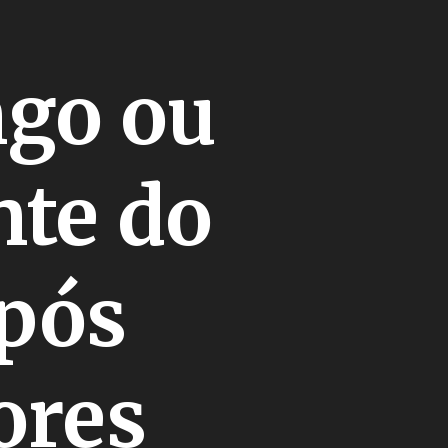
go ou
nte do
após
ores