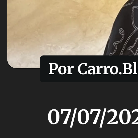
Por Carro.Bl
Por Carro.Bl
07/07/20