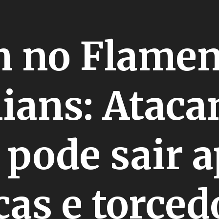
 no Flamen
ians: Ataca
l pode sair 
as e torced