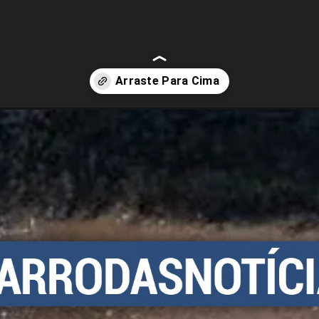
inthians-tudo-que-sabemos-ate-agora.html?tipo=amp