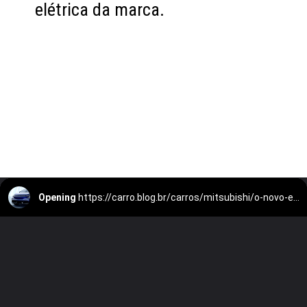
elétrica da marca.
Opening
https://carro.blog.br/carros/mitsubishi/o-novo-eclipse-nao-e-exatamente-um-eclipse-e-talvez-essa-seja-a-parte-mais-interessante-da-historia.html