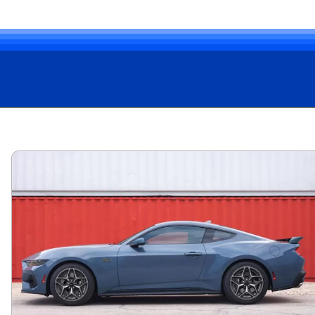
Opening
https://carro.blog.br/ultimo-muscle-car-fim-do-camaro-e-challenger-abre-espaco-para-crescimento-do-ford-mustang.html