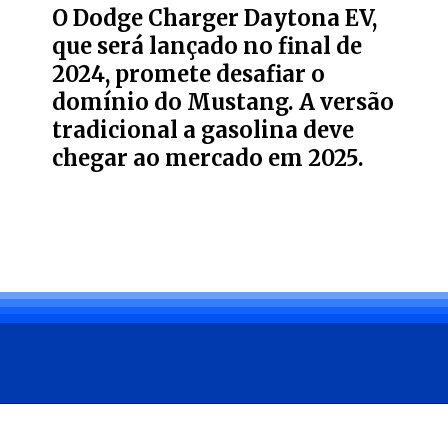
O Dodge Charger Daytona EV,
que será lançado no final de
2024, promete desafiar o
domínio do Mustang. A versão
tradicional a gasolina deve
chegar ao mercado em 2025.
Opening
https://carro.blog.br/ultimo-muscle-car-fim-do-camaro-e-challenger-abre-espaco-para-crescimento-do-ford-mustang.html