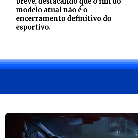
breve, destacando que o fim do
modelo atual não é o
encerramento definitivo do
esportivo.
Opening
https://carro.blog.br/ultimo-muscle-car-fim-do-camaro-e-challenger-abre-espaco-para-crescimento-do-ford-mustang.html