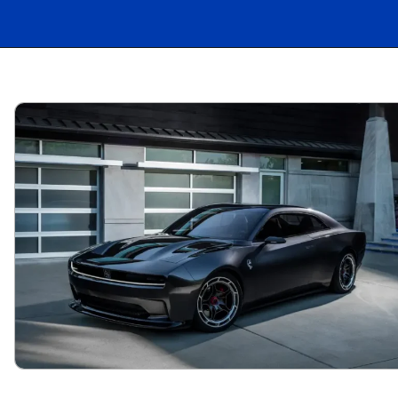
Opening
https://carro.blog.br/ultimo-muscle-car-fim-do-camaro-e-challenger-abre-espaco-para-crescimento-do-ford-mustang.html