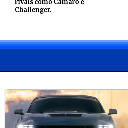
rivais como Camaro e
Challenger.
Opening
https://carro.blog.br/ultimo-muscle-car-fim-do-camaro-e-challenger-abre-espaco-para-crescimento-do-ford-mustang.html