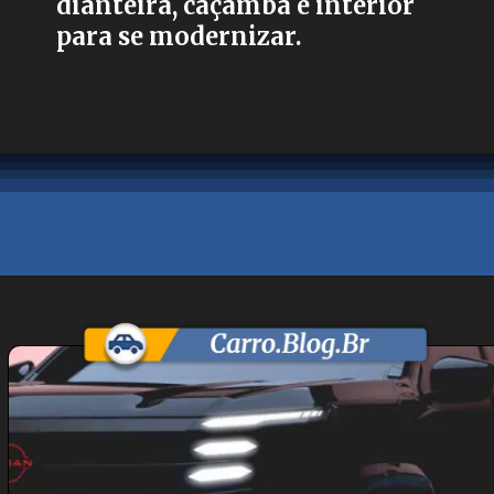
dianteira, caçamba e interior
para se modernizar.
Opening
https://carro.blog.br/nissan-confirma-lancamento-dos-novos-versa-sentra-e-frontier.html