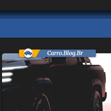
Opening
https://carro.blog.br/nissan-confirma-lancamento-dos-novos-versa-sentra-e-frontier.html