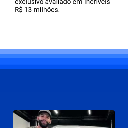
exclusivo avaliado em incríveis
R$ 13 milhões.
Opening
https://carro.blog.br/novo-carro-de-gusttavo-lima-e-um-rolls-royce-rebaixado.html