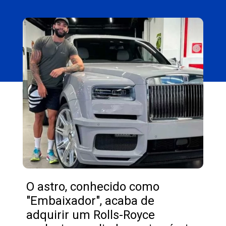
Opening
https://carro.blog.br/novo-carro-de-gusttavo-lima-e-um-rolls-royce-rebaixado.html
O astro, conhecido como
"Embaixador", acaba de
adquirir um Rolls-Royce