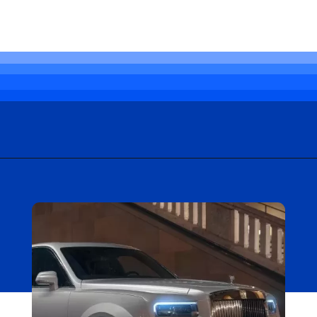
Opening
https://carro.blog.br/novo-carro-de-gusttavo-lima-e-um-rolls-royce-rebaixado.html