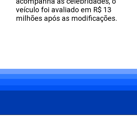
acompanha as celebridades, o
veículo foi avaliado em R$ 13
milhões após as modificações.
Opening
https://carro.blog.br/novo-carro-de-gusttavo-lima-e-um-rolls-royce-rebaixado.html