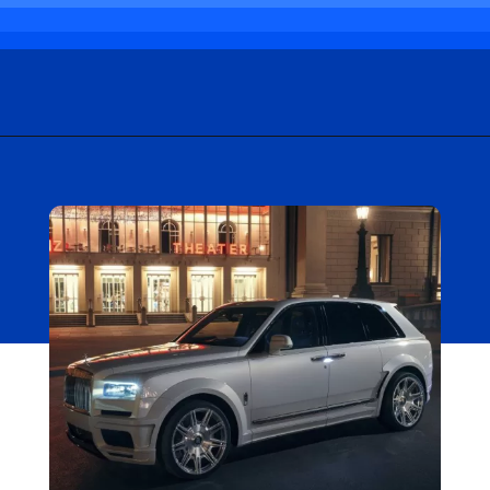
Opening
https://carro.blog.br/novo-carro-de-gusttavo-lima-e-um-rolls-royce-rebaixado.html