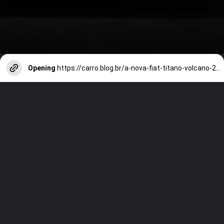
Opening
https://carro.blog.br/a-nova-fiat-titano-volcano-2026-chega-para-desafiar-o-conforto-das-rivais.html?tipo=amp